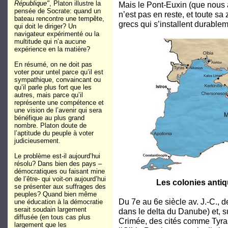
République"
, Platon illustre la
Mais le Pont-Euxin (que nous 
pensée de Socrate: quand un
n’est pas en reste, et toute sa 
bateau rencontre une tempête,
grecs qui s’installent durablem
qui doit le diriger? Un
navigateur expérimenté ou la
multitude qui n’a aucune
expérience en la matière?
En résumé, on ne doit pas
voter pour untel parce qu’il est
sympathique, convaincant ou
qu’il parle plus fort que les
autres, mais parce qu’il
représente une compétence et
une vision de l’avenir qui sera
bénéfique au plus grand
nombre. Platon doute de
l’aptitude du peuple à voter
judicieusement.
Le problème est-il aujourd’hui
résolu? Dans bien des pays –
démocratiques ou faisant mine
de l’être- qui voit-on aujourd’hui
Les colonies antiq
se présenter aux suffrages des
peuples? Quand bien même
Du 7e au 6e siècle av. J.-C., de
une éducation à la démocratie
serait soudain largement
dans le delta du Danube) et, su
diffusée (en tous cas plus
Crimée, des cités comme Tyras
largement que les