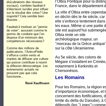
l’Olbia Pontique pour la disti
élucubrations des réseaux
France, dans le département d
sociaux), combien faudrait-il
d’électeurs lucides pour influer
La ville d’Olbia entre cependa
sur le résultat des votes? Une
majorité? Cela semble bien
en déclin dès le 4e siècle, car
illusoire...
elle s’enfonce lentement dans
les eaux. Même si une partie 
Faudrait-il instituer un "permis
site est aujourd’hui submergée
de voter", assurant comme le
permis de conduire que l’on
Olbia reste un site
dispose d’un minimum des
archéologique majeur, un
compétences nécessaires?
"morceau de la Grèce antique
sur la côte Ukrainienne.
Comme des millions de
publications, l’AnticoPédie
s’efforce contre vents et
Au 5e siècle, des colons de
marées de diffuser une culture
Mégare s’installent en Crimée
qui puisse contribuer à nourrir
notamment à Kerkinitis et
la réflexion démocratique. Les
évènements actuels ne
Chersonésos.
prouvent pas que cela
fonctionne...
Les Romains
René Kauffmann
Pour les Romains, la région es
d’importance économique, et le
concernent des fortifications,
limite du delta du Danube), à
défensifs (les "Limes") comme