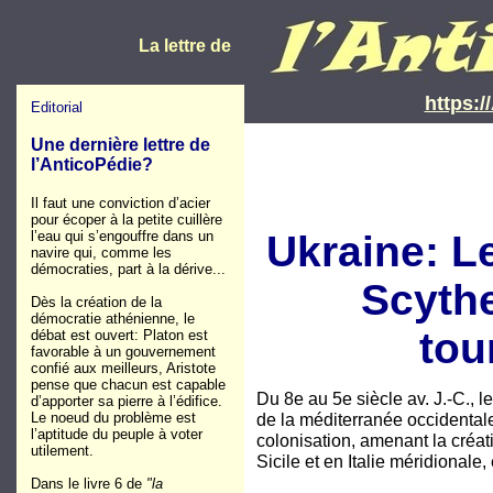
La lettre de
https:/
Editorial
Une dernière lettre de
l’AnticoPédie?
Il faut une conviction d’acier
pour écoper à la petite cuillère
l’eau qui s’engouffre dans un
Ukraine: L
navire qui, comme les
démocraties, part à la dérive...
Scythe
Dès la création de la
démocratie athénienne, le
tou
débat est ouvert: Platon est
favorable à un gouvernement
confié aux meilleurs, Aristote
pense que chacun est capable
Du 8e au 5e siècle av. J.-C., l
d’apporter sa pierre à l’édifice.
Le noeud du problème est
de la méditerranée occidenta
l’aptitude du peuple à voter
colonisation, amenant la créat
utilement.
Sicile et en Italie méridiona
Dans le livre 6 de
"la