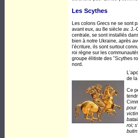
Les Scythes
Les colons Grecs ne se sont pa
avant eux, au 8e siècle av. J.-
centrale, se sont installés da
bien à notre Ukraine, après av
l'écriture, ils sont surtout con
roi règne sur les communautés 
groupe élitiste des "Scythes r
nord.
L'ap
de la
Ce pe
tend
Cimm
pour 
victi
batai
roi; 
butin