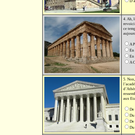
D’a
4. Ah, 
revoici
ce temp
aujourd
A P
En 
En 
A C
5. Non,
l’acad
d’Athèn
ressemb
aux Eta
De 
Du 
De 
Du