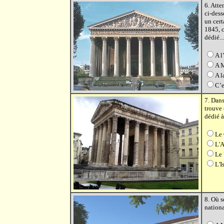
6. Atte
ci-dess
un cer
1845, c
dédié...
A l
A 
A l
C’e
7. Dan
trouve 
dédié à
Le
L'
Le 
L'I
8. Où s
nationa