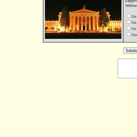
Zappeio
Athènes
Un
Un 
Un 
Une