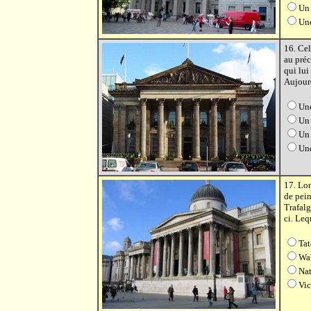
Un 
Un
16. Ce
au préc
qui lui
Aujourd
Un
Un 
Un 
Une
17. Lo
de pein
Trafalg
ci. Leq
Tat
Wal
Nat
Vic