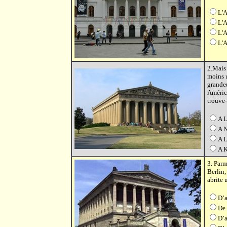
L'A
L'A
L'
L'A
2.Mais 
moins u
grandeu
América
trouve-
A L
A N
A L
A K
3. Par
Berlin,
abrite 
D’a
De 
D’a