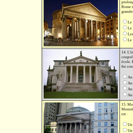
prolong
Rome re
grandes
Le 
Le
Les
Le 
14. L'i
coupole
école. 
fut cons
Au 
Au 
Au 
Au 
15. Mo
Montré
est :
Un
Un 