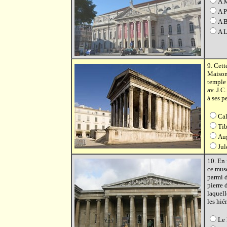
A 
A P
A B
A 
9. Cett
Maison
temple 
av. J.C.
à ses pe
Cal
Tib
Au
Jul
10. En 
ce musé
parmi d
pierre 
laquel
les hié
Le