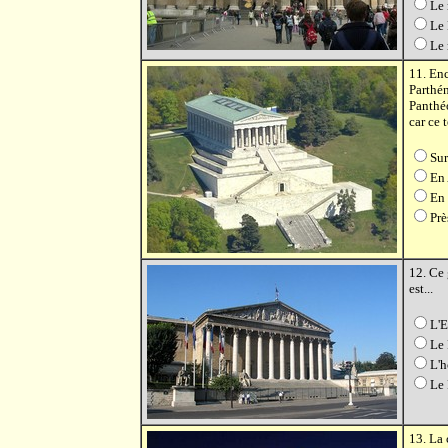
Le 
Le
Le 
11. En
Parthén
Panthéo
car ce 
Sur
En 
En 
Prè
12. Ce 
est...
L'E
Le 
L'h
Le
13. La