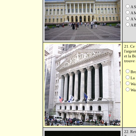
A S
A 
A V
A 
21. Ce 
l'argen
et la 
trouve s
Br
La 
Wal
Wa
22. Ret