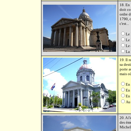
18. En 
doit co
ordre 
1790, c
c'est...
Le 
Le
Le 
La
19. Il 
sa dest
porte a
mais où
En
En 
En 
Au
20. A l'
des ému
Michel,