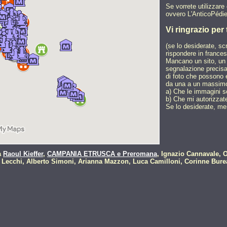
Se vorrete utilizzar
ovvero L'AnticoPédie,
Vi ringrazio per
(se lo desiderate, sc
rispondere in frances
Mancano un sito, un 
segnalazione precisa
di foto che possono e
da una a un massimo 
a) Che le immagini so
b) Che mi autorizzate
Se lo desiderate, m
a
Raoul Kieffer
,
CAMPANIA ETRUSCA e Preromana
, Ignazio Cannavale, 
Lecchi, Alberto Simoni, Arianna Mazzon, Luca Camilloni, Corinne Burea