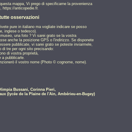
e questa mappa, Vi prego di specificarne la provenienza
 https://anticopedie.fr.
 tutte osservazioni
rivete pure in italiano ma vogliate indicare se posso
e, inglese o tedesco).
museo, una foto ? Vi sarei grato se la vostra
sse anche la posizione GPS o l'indirizzo. Se disponete
ssere pubblicate, vi sarei grato se poteste inviarmele,
di tre per ogni sito precisando:
no di vostra proprietà,
 a pubblicarle.
enzionerò il vostro nome (Photo © cognome, nome).
Olimpia Bussani, Corinna Pieri,
ux (lycée de la Plaine de l'Ain, Ambérieu-en-Bugey)