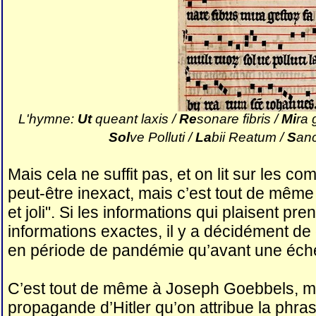
L'hymne:
Ut
queant laxis /
Re
sonare fibris /
Mi
ra 
Sol
ve Polluti /
La
bii Reatum /
S
an
Mais cela ne suffit pas, et on lit sur les c
peut-être inexact, mais c’est tout de mêm
et joli". Si les informations qui plaisent pre
informations exactes, il y a décidément de 
en période de pandémie qu’avant une éché
C’est tout de même à Joseph Goebbels, mi
propagande d’Hitler qu’on attribue la phr