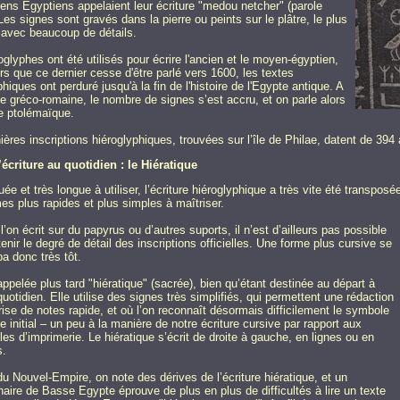
ens Egyptiens appelaient leur écriture "medou netcher" (parole
 Les signes sont gravés dans la pierre ou peints sur le plâtre, le plus
avec beaucoup de détails.
oglyphes ont été utilisés pour écrire l'ancien et le moyen-égyptien,
rs que ce dernier cesse d'être parlé vers 1600, les textes
phiques ont perduré jusqu'à la fin de l'histoire de l'Egypte antique. A
de gréco-romaine, le nombre de signes s’est accru, et on parle alors
re ptolémaïque.
ières inscriptions hiéroglyphiques, trouvées sur l’île de Philae, datent de 394 
’écriture au quotidien : le Hiératique
ée et très longue à utiliser, l’écriture hiéroglyphique a très vite été transpos
es plus rapides et plus simples à maîtriser.
l’on écrit sur du papyrus ou d’autres suports, il n’est d’ailleurs pas possible
enir le degré de détail des inscriptions officielles. Une forme plus cursive se
a donc très tôt.
 appelée plus tard "hiératique" (sacrée), bien qu’étant destinée au départ à
quotidien. Elle utilise des signes très simplifiés, qui permettent une rédaction
rise de notes rapide, et où l’on reconnaît désormais difficilement le symbole
e initial – un peu à la manière de notre écriture cursive par rapport aux
es d’imprimerie. Le hiératique s’écrit de droite à gauche, en lignes ou en
s.
 du Nouvel-Empire, on note des dérives de l’écriture hiératique, et un
naire de Basse Egypte éprouve de plus en plus de difficultés à lire un texte