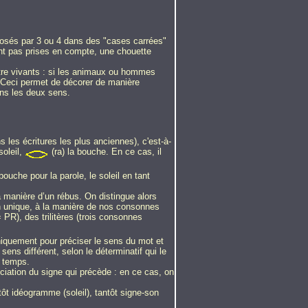
isposés par 3 ou 4 dans des "cases carrées"
nt pas prises en compte, une chouette
être vivants : si les animaux ou hommes
t. Ceci permet de décorer de manière
ans les deux sens.
s les écritures les plus anciennes), c'est-à-
soleil,
(ra) la bouche. En ce cas, il
bouche pour la parole, le soleil en tant
a manière d’un rébus. On distingue alors
n unique, à la manière de nos consonnes
 PR), des trilitères (trois consonnes
uniquement pour préciser le sens du mot et
ens différent, selon le déterminatif qui le
u temps.
ciation du signe qui précède : en ce cas, on
tôt idéogramme (soleil), tantôt signe-son