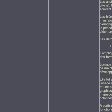
Les anci
divine).
souvent 
Les hiér
mais alo
hiérogly
la pério
d’écritu
Les dern
L
Compliqu
des form
Lorsque 
de maint
développ
Elle fut
l’usage 
et une p
graphiqu
majuscul
colonne
A partir
fonction