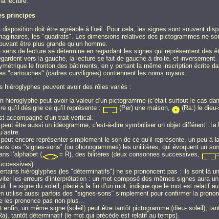
la lecture.
s principes
a disposition doit être agréable à l’œil. Pour cela, les signes sont souvent d
maginaires, les "quadrats". Les dimensions relatives des pictogrammes ne so
ouvant être plus grande qu’un homme.
e sens de lecture se détermine en regardant les signes qui représentent des 
egardent vers la gauche, la lecture se fait de gauche à droite, et inversemen
ymétrique le fronton des bâtiments, en y portant la même inscription écrite d
es "cartouches" (cadres curvilignes) contiennent les noms royaux.
es hiéroglyphes peuvent avoir des rôles variés :
n hiéroglyphe peut avoir la valeur d’un pictogramme (c’était surtout le cas dan
ire qu’il désigne ce qu’il représente :
(Per) une maison,
(Ra:) le dieu-
st accompagné d’un trait vertical.
l peut être aussi un idéogramme, c'est-à-dire symboliser un objet différent : la 
u’astre.
l peut encore représenter simplement le son de ce qu’il représente, un peu à l
ans ces "signes-sons" (ou phonogrammes) les unilitères, qui évoquent un so
ans l’alphabet (
= R), des bilitères (deux consonnes successives,
=
uccessives).
ertains hiéroglyphes (les "déterminatifs") ne se prononcent pas : ils sont là 
viter les erreurs d’interprétation : un mot composé des mêmes signes aura un s
uit. Le signe du soleil, placé à la fin d’un mot, indique que le mot est relatif a
n utilise aussi parfois des "signes-sons" simplement pour confirmer la pronon
e les prononce pas non plus…
t enfin, un même signe (soleil) peut être tantôt pictogramme (dieu- soleil), tan
Ra), tantôt déterminatif (le mot qui précède est relatif au temps).