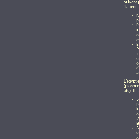
suivent 
"la prem
l
p
l
i
d
d
l
P
f
e
d
d
a
L'égypti
(prononc
etc). Il
L
p
l
d
(
l
A
q
d