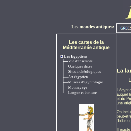
Les mondes antiques:
Les cartes de la
Méditerranée antique
Les Egyptiens
Vue d'ensemble
Quelques dates
La l
Sites archéologiques
Art égyptien
L
Musées d'égyptologie
Monnayage
L'égypti
Langue et écriture
auquel l
et du Pr
une orig
On inclu
peut-êtr
l'hébreu
Il exist