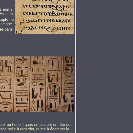
des noms
 Avec la
copte, le
sulmane
tre dans
oyaux ou honorifiques se placent en tête du
oit belle à regarder, quitte à écorcher le