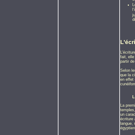
L
l
j
d
L’écr
L'écritu
fait, el
partir de
Selon le
que la c
en effet
cunéifor
L
La premi
temples,
un carac
écriture
langue, 
égyptien