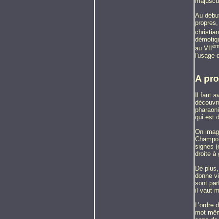
majuscu
Au début
propres,
christian
démotiqu
èm
au VII
l'usage 
A pr
Il faut 
découvri
pharaoniq
qui est 
On imagi
Champoll
signes (
droite à
De plus,
donne vi
sont par
il vaut 
L’ordre 
mot même