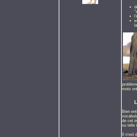
d
"
l
e
l
problème
mots ont
L
Bien ent
vocabula
de cet i
ou telle 
Il n’est