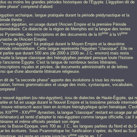
plus ou moins les grandes périodes historiques de l’Egypte. L'égyptien dit de
ière phase" comprend d’abord:
'égyptien archaïque, langue pratiquée durant la période prédynastique et la
ériode thinite ;
'ancien égyptien, en usage durant l'Ancien Empire et la première Période
ntermédiaire. Ce dialecte de la région de Memphis est la langue des textes
ème
ème
es Pyramides, des inscriptions et des documents de la III
à la VI
ynastie de l'Ancien Empire.
e "moyen-égyptien" fut pratiqué durant le Moyen Empire et la deuxième
ériode intermédiaire. Cette langue représente l'égyptien "classique". Elle ne
ut parlée que durant 500 ans (de 2000 à 1500 av. J.C. environ) mais resta
nsuite la langue classique des hiéroglyphes pendant presque toute l’histoire
e l'ancienne Egypte. C'est la langue de nombreux textes littéraires,
'inscriptions royales et privées, de documents administratifs et de lettres
insi que d'une abondante littérature religieuse.
en dit de "la seconde phase" apporte des évolutions à tous les niveaux
iation, formes grammaticales et usage des mots, syntaxiques, vocabulaire,
 comprend :
e nouvel égyptien (ou néo-égyptien), issu de dialectes de Haute-Égypte, qui 
arlée et fut en usage durant le Nouvel Empire et la troisième période interméd
e trouve retranscrit aussi bien en écriture hiéroglyphique qu'en hiératique. C'es
ème
ème
es XIX
- XXV
dynasties, la langue "classique" restant en usage par ai
Akhénaton) ait tenté d’adopter le néo-égyptien comme langue officielle, car i
ittéraires et même officiels pendant son règne.
vec la Basse-Epoque, vers 700 av. J.C., les langues parlées du Nord et du Sud
ue les écritures. Sous Psammétique Ier, l'unification s’opère, du Nord au Sud
ème
émotique, qui reste en usage jusqu'au V
siècle ap. J.C.