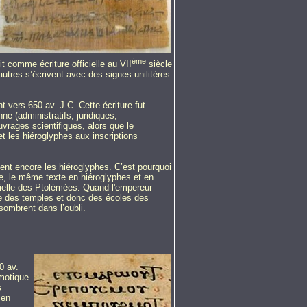
ème
t comme écriture officielle au VII
siècle
utres s’écrivent avec des signes unilitères
 vers 650 av. J.C. Cette écriture fut
ne (administratifs, juridiques,
uvrages scientifiques, alors que le
 et les hiéroglyphes aux inscriptions
sent encore les hiéroglyphes. C’est pourquoi
le, le même texte en hiéroglyphes et en
icielle des Ptolémées. Quand l'empereur
e des temples et donc des écoles des
 sombrent dans l’oubli.
0 av.
émotique
s
 en