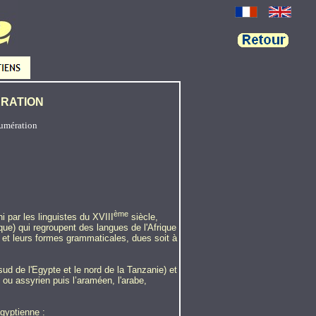
ERATION
umération
ème
 par les linguistes du XVIII
siècle,
ue) qui regroupent des langues de l'Afrique
e et leurs formes grammaticales, dues soit à
 sud de l'Egypte et le nord de la Tanzanie) et
ou assyrien puis l’araméen, l'arabe,
égyptienne :