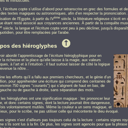
les et minuscules.
, l’écriture copte s’utilise d’abord pour retranscrire en grec des formules et 
 des textes magiques ou astronomiques, afin d’en respecter la prononciation.
ème
isation de l'Egypte, à partir du IV
siècle, la littérature religieuse s’écrit en 
e étant resté associé aux croyances anciennes. À partir de la conquête mu
e
siècle, la langue et l'écriture copte vont peu à peu décliner, jusqu'à disparaî
quotidien, pour être remplacées par l'arabe.
opos des hiéroglyphes
avoir abordé l’apprentissage de l’écriture hiéroglyphique pour en
r la richesse et la place qu’elle laisse à la magie, aux valeurs
ues, à l’art et à l’intuition ; il faut surtout laisser de côté la logique
devenue la nôtre...
ne les efforts qu’il a fallu aux premiers chercheurs, et le génie d’un
ion, pour appréhender une écriture qui comprend des centaines de
environ 750 signes "courants") qui s’alignent de haut en bas, de
 gauche ou de gauche à droite, sans séparation des mots.
 les hiéroglyphes ont une signification magique : les prononcer leur
e, et donc certains signes, dont la lecture pourrait être dangereuse,
fois volontairement mutilés. Même la couleur a un sens magique, et
mieux, pour le scribe, ne pas utiliser celle qui mécontente le dieu évoqué.
des signes n’est d’ailleurs pas toujours celui de la lecture : certains signes r
 s’ils sont lus à la fin. De plus, les signes sont agencés pour que la phrase s