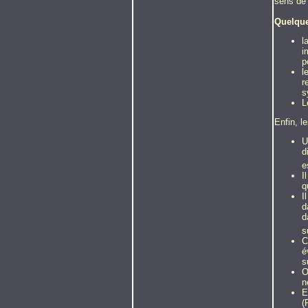
sens de 
Quelque
l
i
p
l
r
s
L
Enfin, l
U
d
e
I
q
I
d
d
s
C
é
s
O
n
E
(