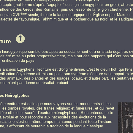
e copte (mot formé d'après "aiguptos" qui signifie «égyptien» en grec), attesté
’influence des Grecs, des Romains, puis de l’essor de la religion chrétienne.
ème
usqu’au XVII
siècle, il reste la langue liturgique de l'Église copte. Mais lu
ialectes (le fayoumique, l'akhmimique et le bozhaïrique au nord, et le saïdique
iture
re hiéroglyphique semble être apparue soudainement et à un stade déjà très év
le ait été mise au point progressivement, mais sur des supports qui n’ont pas
 l'unification du pays.
s anciens Égyptiens, l'écriture est d'origine divine. C'est le dieu Thot, qui l
ivilisation égyptienne ait mis au point son système d’écriture sans apport exté
 des animaux, des plantes et des usages locaux, et d’autre part, les tentativ
mes n’ont pas donné de résultat probant.
es Hiéroglyphes
ère écriture est celle que nous voyons sur les monuments et les
 les tombes royales, des traités religieux et funéraires, et qui revêt
tère officiel et sacré : l’écriture hiéroglyphique. Bien entendu cette
 a évolué et pour répondre aux nécessités des évolutions de la
mais elle s’est en même temps maintenue pendant toute l’histoire
ne, s'efforçant de soutenir la tradition de la langue classique.