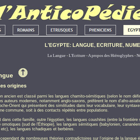
L'EGYPTE: LANGUE, ECRITURE, NUM
La Langue
-
L'Ecriture
-
A propos des Hiéroglyphes
-
N
angue
es origines
en ancien est classé parmi les langues chamito-sémitiques (selon le nom défini
es auteurs modernes, notamment anglo-saxons, préfèrent le nom d’afro-asiatiq
oche-Orient qui présentent des similitudes dans leur vocabulaire, leur syntax
ine commune, soit à des contacts répétés entre populations.
t dans cette famille, outre l'égyptien, les langues coushites (entre la frontière
e omotiques (sud de l'Éthiopie), les langues sémitiques (babylonien, cananéen 
, etc), les langues tchadiques et berbères.
e cependant de nombreuses théories contradictoires sur l’origine de la langue 