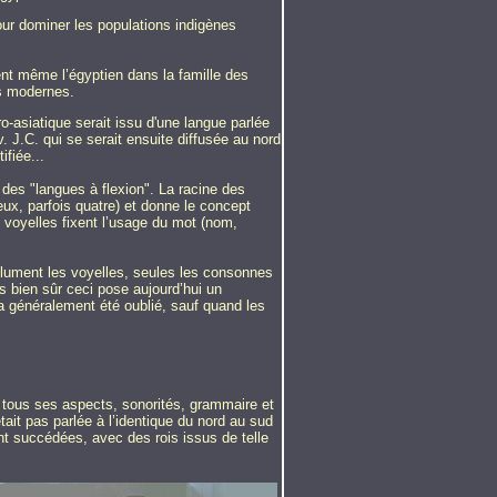
pour dominer les populations indigènes
ent même l’égyptien dans la famille des
es modernes.
o-asiatique serait issu d'une langue parlée
 J.C. qui se serait ensuite diffusée au nord
ifiée...
des "langues à flexion". La racine des
ux, parfois quatre) et donne le concept
s voyelles fixent l’usage du mot (nom,
olument les voyelles, seules les consonnes
 bien sûr ceci pose aujourd’hui un
a généralement été oublié, sauf quand les
 tous ses aspects, sonorités, grammaire et
ait pas parlée à l’identique du nord au sud
ont succédées, avec des rois issus de telle