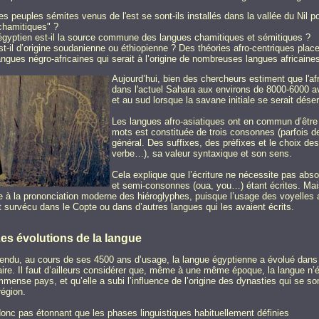
es peuples sémites venus de l'est se sont-ils installés dans la vallée du Nil 
chamitiques" ?
'égyptien est-il la source commune des langues chamitiques et sémitiques ?
st-il d’origine soudanienne ou éthiopienne ? Des théories afro-centriques plac
angues négro-africaines qui serait à l’origine de nombreuses langues africain
Aujourd’hui, bien des chercheurs estiment que l'afr
dans l'actuel Sahara aux environs de 8000-6000 av.
et au sud lorsque la savane initiale se serait désert
Les langues afro-asiatiques ont en commun d’être 
mots est constituée de trois consonnes (parfois de
général. Des suffixes, des préfixes et le choix de
verbe…), sa valeur syntaxique et son sens.
Cela explique que l’écriture ne nécessite pas abs
et semi-consonnes (oua, you…) étant écrites. Mais
 à la prononciation moderne des hiéroglyphes, puisque l’usage des voyelles 
 survécu dans le Copte ou dans d’autres langues qui les avaient écrits.
es évolutions de la langue
endu, au cours de ses 4500 ans d’usage, la langue égyptienne a évolué dans
ire. Il faut d’ailleurs considérer que, même à une même époque, la langue n’ét
mmense pays, et qu’elle a subi l’influence de l’origine des dynasties qui se s
région.
 donc pas étonnant que les phases linguistiques habituellement définies