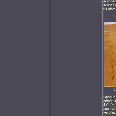
écrit pa
scribes 
fut alor
L
L
Lorsque 
démotiqu
J.C. l'a
pour rep
voyelles