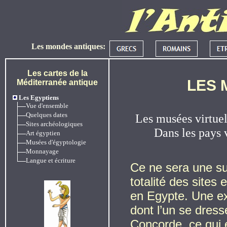
Les mondes antiques:
Les cartes de la
LES 
Méditerranée antique
Les Egyptiens
Vue d'ensemble
Quelques dates
Les musées virtue
Sites archéologiques
Dans les pays 
Art égyptien
Musées d'égyptologie
Monnayage
Langue et écriture
Ce ne sera une su
totalité des sites
en Egypte. Une exc
dont l’un se dress
Concorde, ce qui 