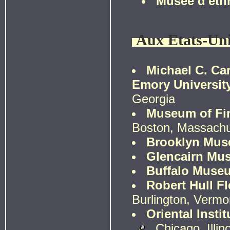
Musée d'eth
Aux Etats-Un
Michael C. Ca
Emory Universit
Georgia
Museum of Fin
Boston, Massachu
Brooklyn Mu
Glencairn Mu
Buffalo Museu
Robert Hull F
Burlington, Vermo
Oriental Insti
, Chicago, Illin