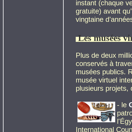
instant (chaque v
gratuite) avant qu
vingtaine d’anné
Les musées vi
Plus de deux milli
conservés à traver
musées publics. R
musée virtuel inter
plusieurs projets, 
- le
patr
l'Ég
International Co