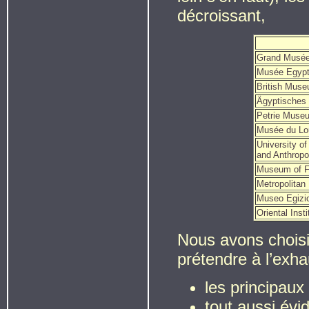
décroissant,
Grand Musée 
Musée Egypt
British Muse
Ägyptisches
Petrie Museu
Musée du Lou
University o
and Anthropo
Museum of Fi
Metropolitan
Museo Egizio
Oriental Inst
Nous avons choisi
prétendre à l’exha
les principau
tout aussi év