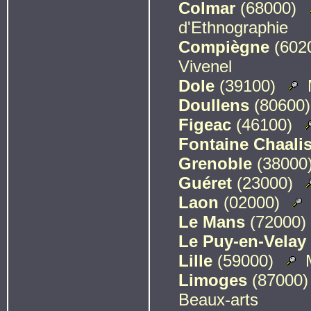
Colmar
(68000)
d'Ethnographie
Compiègne
(602
Vivenel
Dole
(39100)
Doullens
(80600
Figeac
(46100)
Fontaine Chaali
Grenoble
(38000
Guéret
(23000)
Laon
(02000)
Le Mans
(72000)
Le Puy-en-Velay
Lille
(59000)
M
Limoges
(87000
Beaux-arts