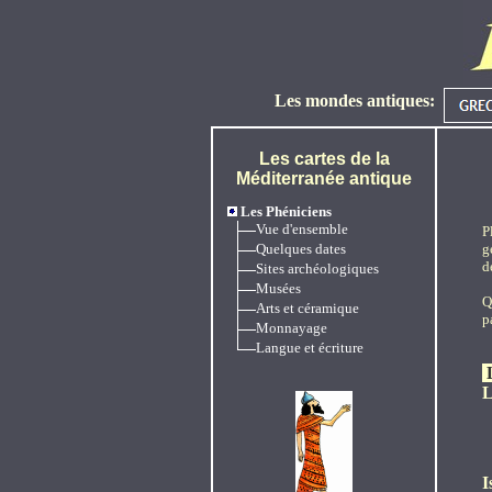
Les mondes antiques:
Les cartes de la
Méditerranée antique
Les Phéniciens
Vue d'ensemble
P
Quelques dates
g
d
Sites archéologiques
Musées
Q
Arts et céramique
p
Monnayage
Langue et écriture
L
I