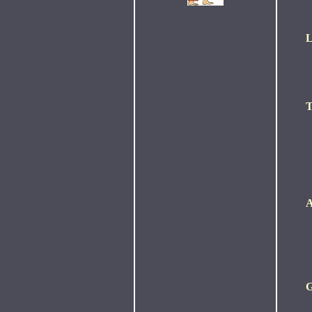
L
T
A
G