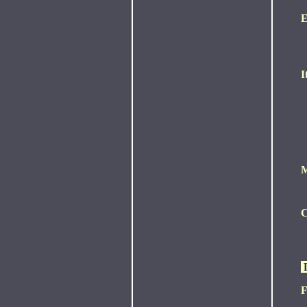
E
I
M
C
F