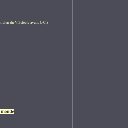
icien du VII siècle avant J.-C.)
du monde