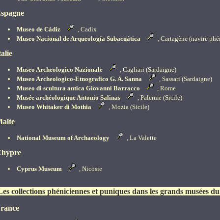
spagne
Museo de Cádiz
, Cadix
Museo Nacional de Arqueología Subacuática
, Cartagène (navire phén
talie
Museo Archeologico Nazionale
, Cagliari (Sardaigne)
Museo Archeologico-Etnografico G. A. Sanna
, Sassari (Sardaigne)
Museo di scultura antica Giovanni Barracco
, Rome
Musée archéologique Antonio Salinas
, Palerme (Sicile)
Museo Whitaker di Mothia
, Mozia (Sicile)
alte
National Museum of Archaeology
, La Valette
hypre
Cyprus Museum
, Nicosie
Les collections phéniciennes et puniques dans les grands musées 
rance