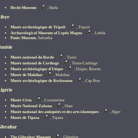
Hecht Museum
, Haifa
ibye
Musée archeologique de Tripoli
, Tripoli
Archaeological Museum of Leptis Magna
, Lebda
Punic Museum
, Sabratha
unisie
Musée national du Bardo
, Tunis
Musée national de Carthage
, Tunis-Carthage
Musée archéologique d'Utique
, Utique, Bizerte
Musée de Makthar
, Makthar
Musée archéologique de Kerkouane
, Cap Bon
lgérie
Musée Cirta
, Constantine
Musée National Zabana
, Oran
Musée national des antiquités et des arts islamiques
, Alger
Musée de Tipasa
, Tipasa
ibraltar
The Gibraltar Museum
, Gibraltar