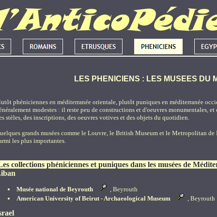
LES PHENICIENS : LES MUSEES DU
lutôt phéniciennes en méditerranée orientale, plutôt puniques en méditerranée occide
énéralement modestes : il reste peu de constructions et d'oeuvres monumentales, et 
es stèles, des inscriptions, des oeuvres votives et des objets du quotidien.
uelques grands musées comme le Louvre, le British Museum et le Metropolitan de 
armi les plus importantes.
Les collections phéniciennes et puniques dans les musées de Médit
iban
Musée national de Beyrouth
, Beyrouth
American University of Beirut - Archaeological Museum
, Beyrouth
srael