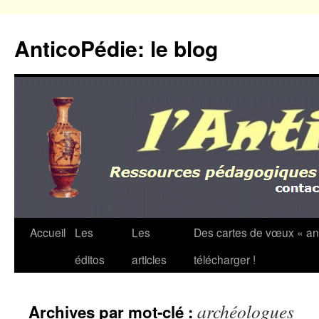
Aller
au
AnticoPédie: le blog
contenu
Accueil
Les
Les
Des cartes de vœux « an
éditos
articles
télécharger !
archéologues
Archives par mot-clé :