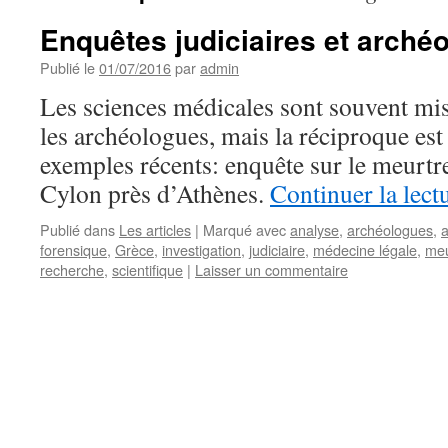
Enquêtes judiciaires et archéo
Publié le
01/07/2016
par
admin
Les sciences médicales sont souvent mis
les archéologues, mais la réciproque est 
exemples récents: enquête sur le meurtr
Cylon près d’Athènes.
Continuer la lect
Publié dans
Les articles
|
Marqué avec
analyse
,
archéologues
,
a
forensique
,
Grèce
,
investigation
,
judiciaire
,
médecine légale
,
meu
recherche
,
scientifique
|
Laisser un commentaire