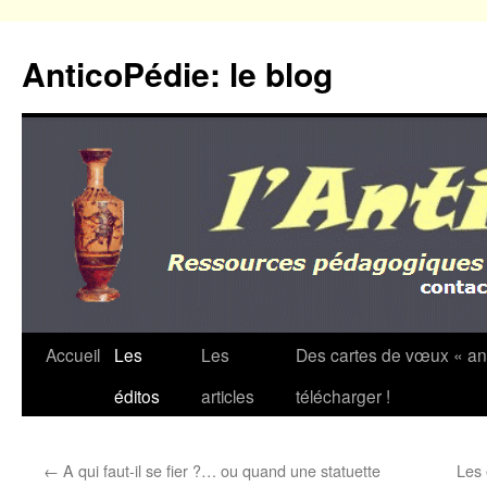
Aller
au
AnticoPédie: le blog
contenu
Accueil
Les
Les
Des cartes de vœux « an
éditos
articles
télécharger !
←
A qui faut-il se fier ?… ou quand une statuette
Les 