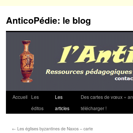
Aller
au
AnticoPédie: le blog
contenu
Accueil
Les
Les
Des cartes de vœux « an
éditos
articles
télécharger !
←
Les églises byzantines de Naxos – carte