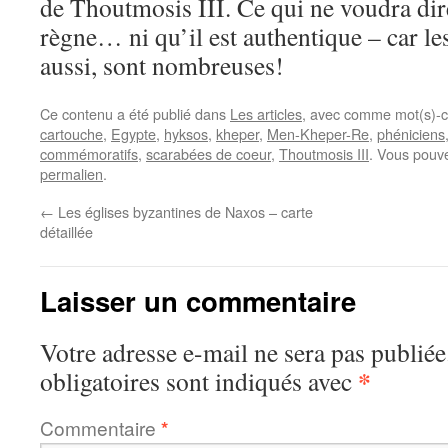
de Thoutmosis III. Ce qui ne voudra dire
règne… ni qu’il est authentique – car le
aussi, sont nombreuses!
Ce contenu a été publié dans
Les articles
, avec comme mot(s)-c
cartouche
,
Egypte
,
hyksos
,
kheper
,
Men-Kheper-Re
,
phéniciens
commémoratifs
,
scarabées de coeur
,
Thoutmosis III
. Vous pouve
permalien
.
←
Les églises byzantines de Naxos – carte
détaillée
Laisser un commentaire
Votre adresse e-mail ne sera pas publiée
*
obligatoires sont indiqués avec
Commentaire
*