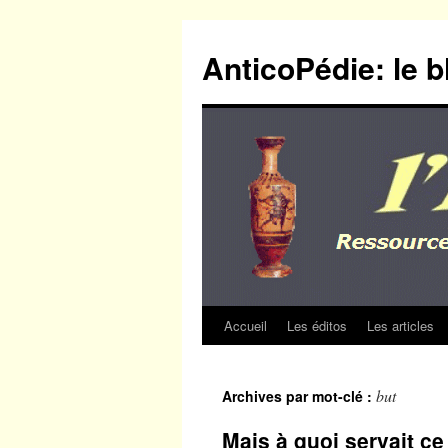
Aller
au
AnticoPédie: le b
contenu
Accueil
Les éditos
Les articles
but
Archives par mot-clé :
Mais à quoi servait ce