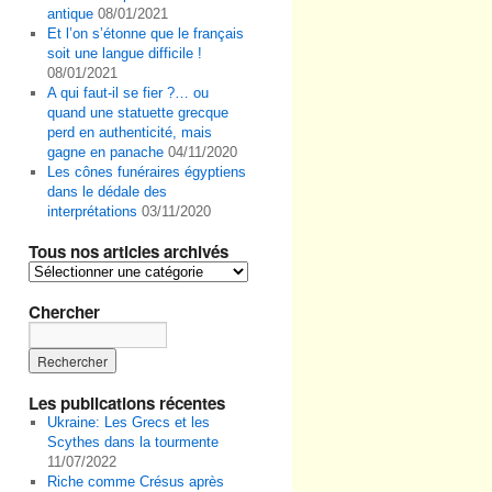
antique
08/01/2021
Et l’on s’étonne que le français
soit une langue difficile !
08/01/2021
A qui faut-il se fier ?… ou
quand une statuette grecque
perd en authenticité, mais
gagne en panache
04/11/2020
Les cônes funéraires égyptiens
dans le dédale des
interprétations
03/11/2020
Tous nos articles archivés
Tous
nos
Chercher
articles
archivés
Les publications récentes
Ukraine: Les Grecs et les
Scythes dans la tourmente
11/07/2022
Riche comme Crésus après