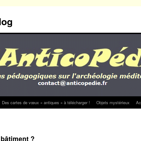
log
Des cartes de vœux « antiques » à télécharger !
Objets mystérieux
Ac
 bâtiment ?