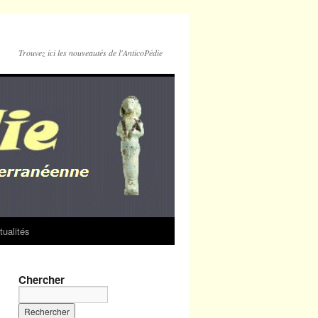
Trouvez ici les nouveautés de l'AnticoPédie
tualités
Chercher