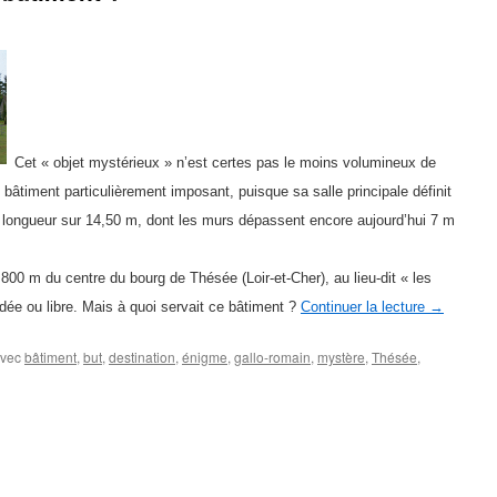
Cet « objet mystérieux » n’est certes pas le moins volumineux de
un bâtiment particulièrement imposant, puisque sa salle principale définit
longueur sur 14,50 m, dont les murs dépassent encore aujourd’hui 7 m
800 m du centre du bourg de Thésée (Loir-et-Cher), au lieu-dit « les
uidée ou libre. Mais à quoi servait ce bâtiment ?
Continuer la lecture
→
vec
bâtiment
,
but
,
destination
,
énigme
,
gallo-romain
,
mystère
,
Thésée
,