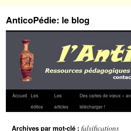
Aller
au
AnticoPédie: le blog
contenu
Accueil
Les
Les
Des cartes de vœux « an
éditos
articles
télécharger !
falsifications
Archives par mot-clé :