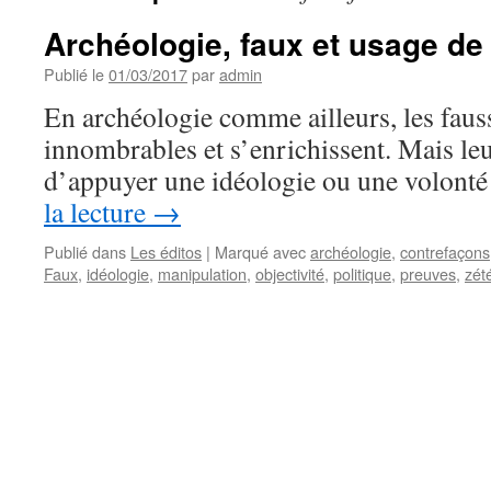
Archéologie, faux et usage de
Publié le
01/03/2017
par
admin
En archéologie comme ailleurs, les faus
innombrables et s’enrichissent. Mais leu
d’appuyer une idéologie ou une volonté
la lecture
→
Publié dans
Les éditos
|
Marqué avec
archéologie
,
contrefaçons
Faux
,
idéologie
,
manipulation
,
objectivité
,
politique
,
preuves
,
zét