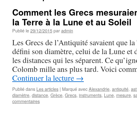
Comment les Grecs mesuraient
la Terre à la Lune et au Soleil
Publié le
29/12/2015
par
admin
Les Grecs de l’Antiquité savaient que la 
défini son diamètre, celui de la Lune et d
les distances qui les séparent. Ce qu’ig
Colomb mille ans plus tard. Voici comm
Continuer la lecture
→
Publié dans
Les articles
|
Marqué avec
Alexandrie
,
antiquité
,
as
diamètre
,
distance
,
Grèce
,
Grecs
,
instruments
,
Lune
,
mesure
,
s
commentaires