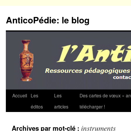
Aller
au
AnticoPédie: le blog
contenu
Accueil
Les
Les
Des cartes de vœux « an
éditos
articles
télécharger !
instruments
Archives par mot-clé :