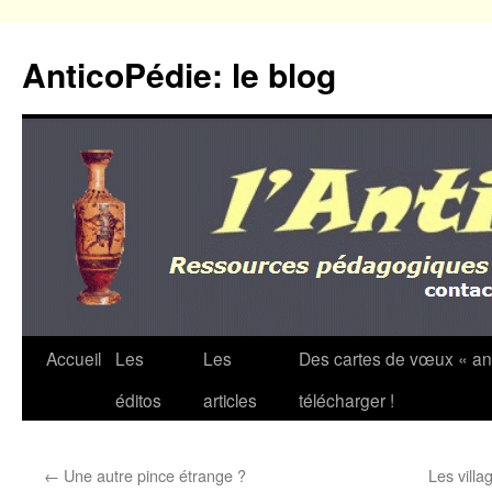
Aller
au
AnticoPédie: le blog
contenu
Accueil
Les
Les
Des cartes de vœux « an
éditos
articles
télécharger !
←
Une autre pince étrange ?
Les villag