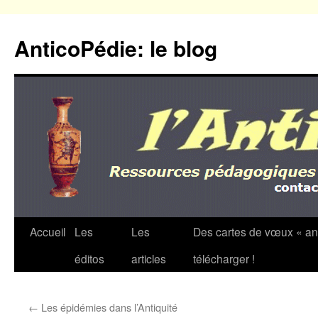
Aller
au
AnticoPédie: le blog
contenu
Accueil
Les
Les
Des cartes de vœux « an
éditos
articles
télécharger !
←
Les épidémies dans l’Antiquité