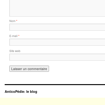
Nom
*
E-mail
*
Site web
AnticoPédie: le blog