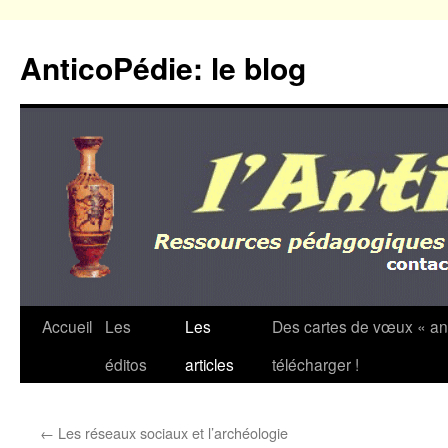
Aller
au
AnticoPédie: le blog
contenu
Accueil
Les
Les
Des cartes de vœux « an
éditos
articles
télécharger !
←
Les réseaux sociaux et l’archéologie