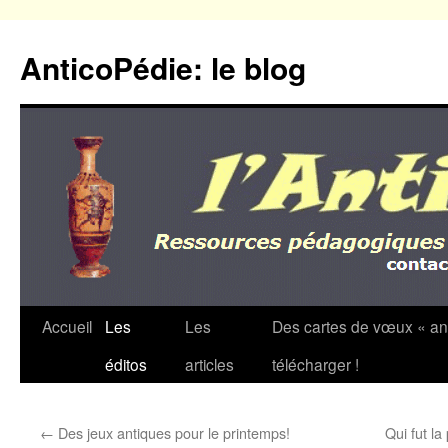
Aller
au
AnticoPédie: le blog
contenu
Accueil
Les
Les
Des cartes de vœux « an
éditos
articles
télécharger !
←
Des jeux antiques pour le printemps!
Qui fut l