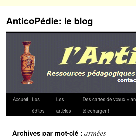
Aller
au
AnticoPédie: le blog
contenu
Accueil
Les
Les
Des cartes de vœux « an
éditos
articles
télécharger !
armées
Archives par mot-clé :