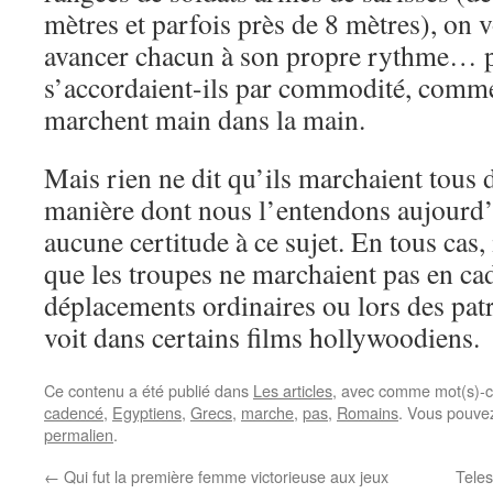
mètres et parfois près de 8 mètres), on v
avancer chacun à son propre rythme… p
s’accordaient-ils par commodité, comme
marchent main dans la main.
Mais rien ne dit qu’ils marchaient tous
manière dont nous l’entendons aujourd’
aucune certitude à ce sujet. En tous cas,
que les troupes ne marchaient pas en ca
déplacements ordinaires ou lors des pat
voit dans certains films hollywoodiens.
Ce contenu a été publié dans
Les articles
, avec comme mot(s)-c
cadencé
,
Egyptiens
,
Grecs
,
marche
,
pas
,
Romains
. Vous pouvez
permalien
.
←
Qui fut la première femme victorieuse aux jeux
Teles