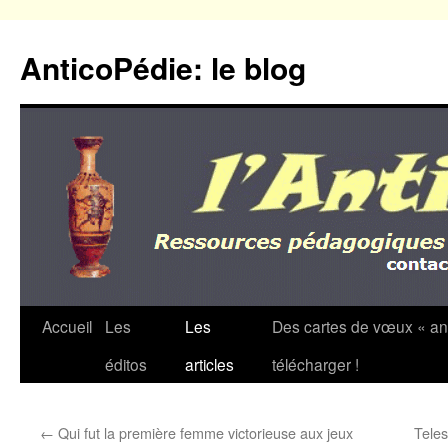
Aller
au
AnticoPédie: le blog
contenu
Accueil
Les
Les
Des cartes de vœux « an
éditos
articles
télécharger !
←
Qui fut la première femme victorieuse aux jeux
Teles