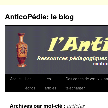
Aller
au
AnticoPédie: le blog
contenu
Accueil
Les
Les
Des cartes de vœux « an
éditos
articles
télécharger !
artistes
Archives par mot-clé :