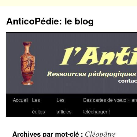
Aller
au
AnticoPédie: le blog
contenu
Accueil
Les
Les
Des cartes de vœux « an
éditos
articles
télécharger !
Cléopâtre
Archives par mot-clé :