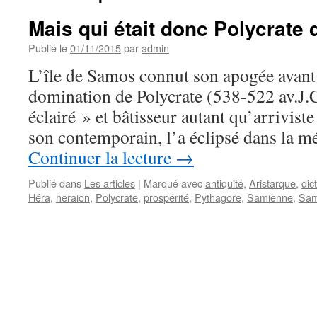
Mais qui était donc Polycrate
Publié le
01/11/2015
par
admin
L’île de Samos connut son apogée avant
domination de Polycrate (538-522 av.J.C
éclairé » et bâtisseur autant qu’arriviste
son contemporain, l’a éclipsé dans la
Continuer la lecture
→
Publié dans
Les articles
|
Marqué avec
antiquité
,
Aristarque
,
dic
Héra
,
heraion
,
Polycrate
,
prospérité
,
Pythagore
,
Samienne
,
Sa