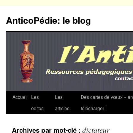
Aller
au
AnticoPédie: le blog
contenu
Accueil
Les
Les
Des cartes de vœux « an
éditos
articles
télécharger !
dictateur
Archives par mot-clé :