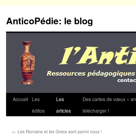
Aller
au
AnticoPédie: le blog
contenu
Accueil
Les
Les
Des cartes de vœux « an
éditos
articles
télécharger !
←
Les Romains et les Grecs sont parmi nous !