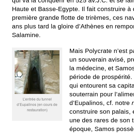
qui va la conquérir en 525 av.J.C. et se f
Haute et Basse-Egypte. Il fait construire à
première grande flotte de trirèmes, ces nav
ans plus tard la gloire d’Athènes en rempor
Salamine.
Mais Polycrate n’est p
un souverain avisé, pr
la médecine, et Samos 
période de prospérité. 
qui entourent sa capit
souterrain pour l’alime
L’entrée du tunnel
d’Eupalinos, cf. notre
d’Eupalinos (en cours de
restauration)
construire son palais, 
une des rares de son
époque, Samos possèd