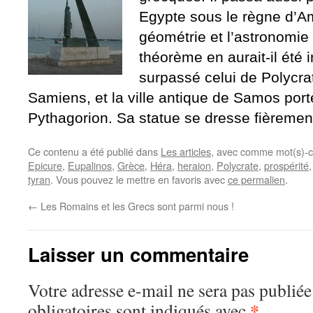
Egypte sous le règne d’Am
géométrie et l’astronomie
théorème en aurait-il été 
surpassé celui de Polycr
Samiens, et la ville antique de Samos por
Pythagorion. Sa statue se dresse fièrement
Ce contenu a été publié dans
Les articles
, avec comme mot(s)-c
Epicure
,
Eupalinos
,
Grèce
,
Héra
,
heraion
,
Polycrate
,
prospérité
tyran
. Vous pouvez le mettre en favoris avec
ce permalien
.
←
Les Romains et les Grecs sont parmi nous !
Laisser un commentaire
Votre adresse e-mail ne sera pas publiée
*
obligatoires sont indiqués avec