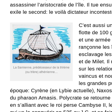
assassiner l’aristocratie de l’île. Il tue ens
exile le second: le voilà dictateur incontest
C’est aussi un
flotte de 100
et une armée 
rançonne les î
esclavage les
et de Milet. I
La Samienne, prédécesseur de la trirème
sur les relat
(ou trière) athénienne…
vaincus et no
les grandes 
époque: Cyrène (en Lybie actuelle), Naxos
du pharaon Amasis. Polycrate se retourne p
en s’alliant avec le roi perse Cambyse II, 