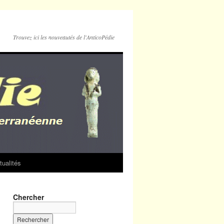
Trouvez ici les nouveautés de l'AnticoPédie
tualités
Chercher