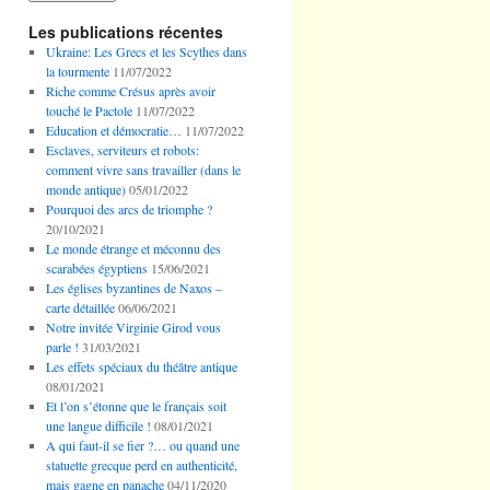
Les publications récentes
Ukraine: Les Grecs et les Scythes dans
la tourmente
11/07/2022
Riche comme Crésus après avoir
touché le Pactole
11/07/2022
Education et démocratie…
11/07/2022
Esclaves, serviteurs et robots:
comment vivre sans travailler (dans le
monde antique)
05/01/2022
Pourquoi des arcs de triomphe ?
20/10/2021
Le monde étrange et méconnu des
scarabées égyptiens
15/06/2021
Les églises byzantines de Naxos –
carte détaillée
06/06/2021
Notre invitée Virginie Girod vous
parle !
31/03/2021
Les effets spéciaux du théâtre antique
08/01/2021
Et l’on s’étonne que le français soit
une langue difficile !
08/01/2021
A qui faut-il se fier ?… ou quand une
statuette grecque perd en authenticité,
mais gagne en panache
04/11/2020