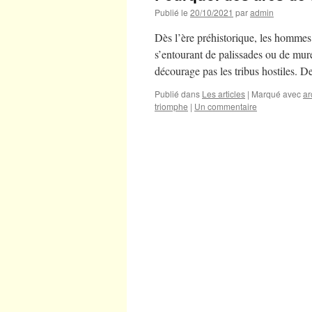
Publié le
20/10/2021
par
admin
Dès l’ère préhistorique, les homme
s’entourant de palissades ou de muret
décourage pas les tribus hostiles. 
Publié dans
Les articles
|
Marqué avec
ar
triomphe
|
Un commentaire