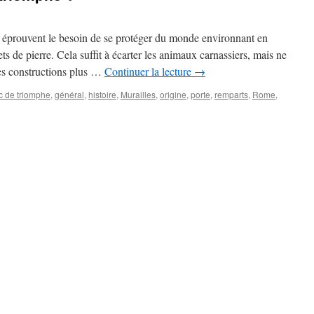
s éprouvent le besoin de se protéger du monde environnant en
s de pierre. Cela suffit à écarter les animaux carnassiers, mais ne
Des constructions plus …
Continuer la lecture
→
c de triomphe
,
général
,
histoire
,
Murailles
,
origine
,
porte
,
remparts
,
Rome
,