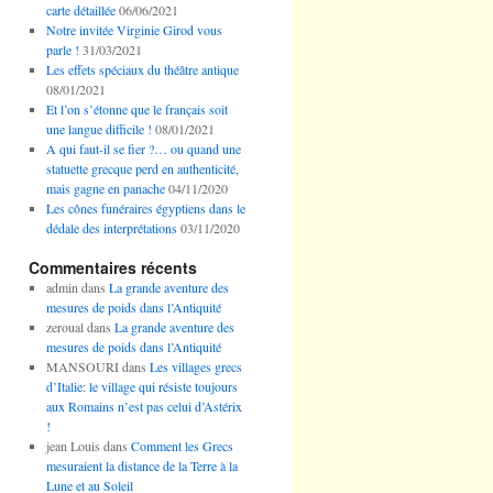
carte détaillée
06/06/2021
Notre invitée Virginie Girod vous
parle !
31/03/2021
Les effets spéciaux du théâtre antique
08/01/2021
Et l’on s’étonne que le français soit
une langue difficile !
08/01/2021
A qui faut-il se fier ?… ou quand une
statuette grecque perd en authenticité,
mais gagne en panache
04/11/2020
Les cônes funéraires égyptiens dans le
dédale des interprétations
03/11/2020
Commentaires récents
admin
dans
La grande aventure des
mesures de poids dans l’Antiquité
zeroual
dans
La grande aventure des
mesures de poids dans l’Antiquité
MANSOURI
dans
Les villages grecs
d’Italie: le village qui résiste toujours
aux Romains n’est pas celui d’Astérix
!
jean Louis
dans
Comment les Grecs
mesuraient la distance de la Terre à la
Lune et au Soleil