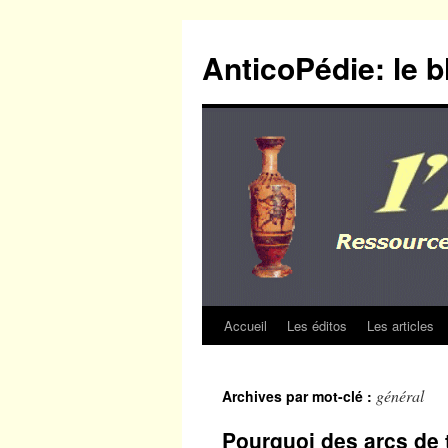
Aller
au
AnticoPédie: le b
contenu
Accueil
Les éditos
Les articles
général
Archives par mot-clé :
Pourquoi des arcs de 