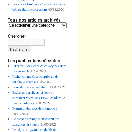
Les cônes funéraires égyptiens dans le
dédale des interprétations
03/11/2020
Tous nos articles archivés
Tous
nos
articles
Chercher
archivés
Les publications récentes
Ukraine: Les Grecs et les Scythes dans
la tourmente
11/07/2022
Riche comme Crésus après avoir
touché le Pactole
11/07/2022
Education et démocratie…
11/07/2022
Esclaves, serviteurs et robots:
comment vivre sans travailler (dans le
monde antique)
05/01/2022
Pourquoi des arcs de triomphe ?
20/10/2021
Le monde étrange et méconnu des
scarabées égyptiens
15/06/2021
Les églises byzantines de Naxos –