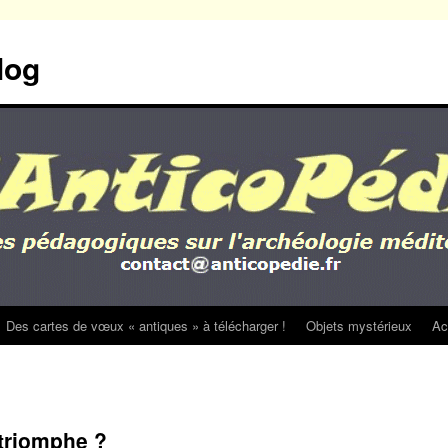
log
Des cartes de vœux « antiques » à télécharger !
Objets mystérieux
Ac
triomphe ?