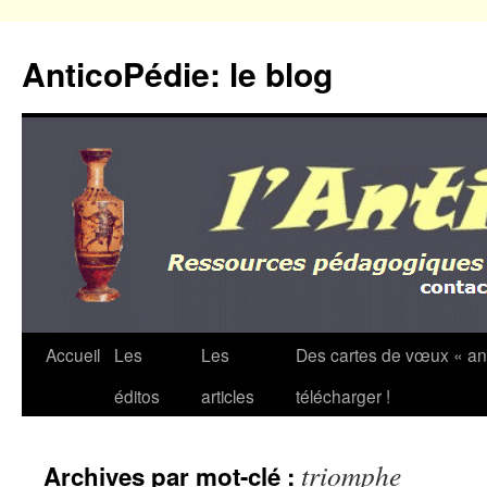
Aller
au
AnticoPédie: le blog
contenu
Accueil
Les
Les
Des cartes de vœux « an
éditos
articles
télécharger !
triomphe
Archives par mot-clé :