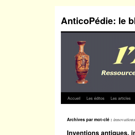
Aller
au
AnticoPédie: le b
contenu
Accueil
Les éditos
Les articles
innovation
Archives par mot-clé :
Inventions antiques, 