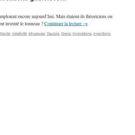
mploient encore aujourd’hui. Mais étaient-ils théoriciens ou
ment inventé le tonneau ?
Continuer la lecture
→
tiquité
,
créativité
,
étrusques
,
Gaulois
,
Grecs
,
innovations
,
inventions
,