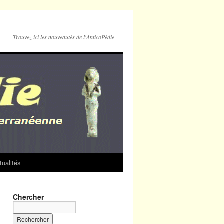
Trouvez ici les nouveautés de l'AnticoPédie
tualités
Chercher