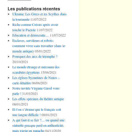
Les publications récentes
Ukraine: Les Grecs et les Scythes dans
la tourmente
11/07/2022
Riche comme Crésus après avoir
touché le Pactole
11/07/2022
Education et démocratie…
11/07/2022
Esclaves, serviteurs et robots:
comment vivre sans travailler (dans le
monde antique)
05/01/2022
Pourquoi des arcs de triomphe ?
20/10/2021
Le monde étrange et méconnu des
scarabées égyptiens
15/06/2021
Les églises byzantines de Naxos –
carte détaillée
06/06/2021
Notre invitée Virginie Girod vous
parle !
31/03/2021
Les effets spéciaux du théâtre antique
08/01/2021
Et l’on s’étonne que le français soit
une langue difficile !
08/01/2021
A qui faut-il se fier ?… ou quand une
statuette grecque perd en authenticité,
mais gagne en panache
04/11/2020