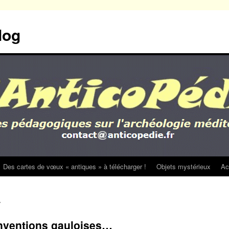
log
Des cartes de vœux « antiques » à télécharger !
Objets mystérieux
Ac
s
inventions gauloises…