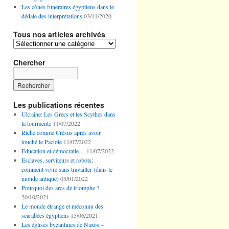
Les cônes funéraires égyptiens dans le
dédale des interprétations
03/11/2020
Tous nos articles archivés
Tous
nos
articles
Chercher
archivés
Les publications récentes
Ukraine: Les Grecs et les Scythes dans
la tourmente
11/07/2022
Riche comme Crésus après avoir
touché le Pactole
11/07/2022
Education et démocratie…
11/07/2022
Esclaves, serviteurs et robots:
comment vivre sans travailler (dans le
monde antique)
05/01/2022
Pourquoi des arcs de triomphe ?
20/10/2021
Le monde étrange et méconnu des
scarabées égyptiens
15/06/2021
Les églises byzantines de Naxos –