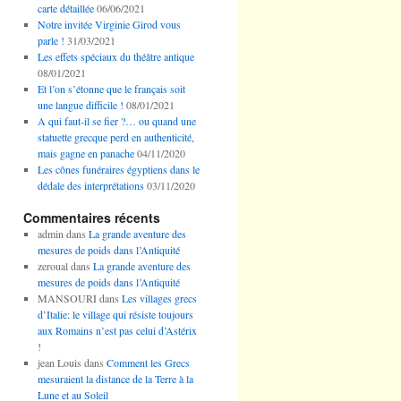
carte détaillée
06/06/2021
Notre invitée Virginie Girod vous
parle !
31/03/2021
Les effets spéciaux du théâtre antique
08/01/2021
Et l’on s’étonne que le français soit
une langue difficile !
08/01/2021
A qui faut-il se fier ?… ou quand une
statuette grecque perd en authenticité,
mais gagne en panache
04/11/2020
Les cônes funéraires égyptiens dans le
dédale des interprétations
03/11/2020
Commentaires récents
admin
dans
La grande aventure des
mesures de poids dans l’Antiquité
zeroual
dans
La grande aventure des
mesures de poids dans l’Antiquité
MANSOURI
dans
Les villages grecs
d’Italie: le village qui résiste toujours
aux Romains n’est pas celui d’Astérix
!
jean Louis
dans
Comment les Grecs
mesuraient la distance de la Terre à la
Lune et au Soleil