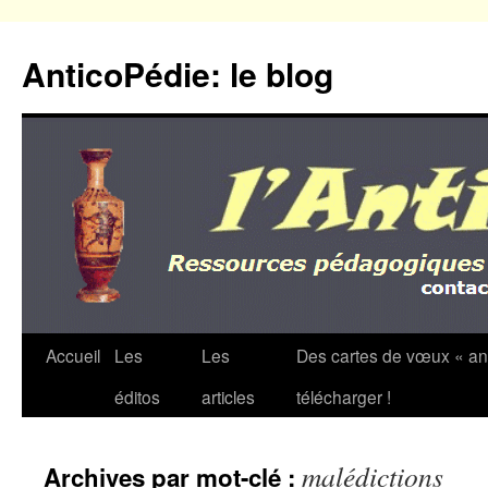
Aller
au
AnticoPédie: le blog
contenu
Accueil
Les
Les
Des cartes de vœux « an
éditos
articles
télécharger !
malédictions
Archives par mot-clé :