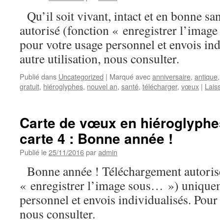
Qu’il soit vivant, intact et en bonne s
autorisé (fonction « enregistrer l’ima
pour votre usage personnel et envois ind
autre utilisation, nous consulter.
Publié dans
Uncategorized
|
Marqué avec
anniversaire
,
antique
gratuit
,
hiéroglyphes
,
nouvel an
,
santé
,
télécharger
,
vœux
|
Lais
Carte de vœux en hiéroglyphe
carte 4 : Bonne année !
Publié le
25/11/2016
par
admin
Bonne année ! Téléchargement autorisé
« enregistrer l’image sous… ») unique
personnel et envois individualisés. Pour t
nous consulter.