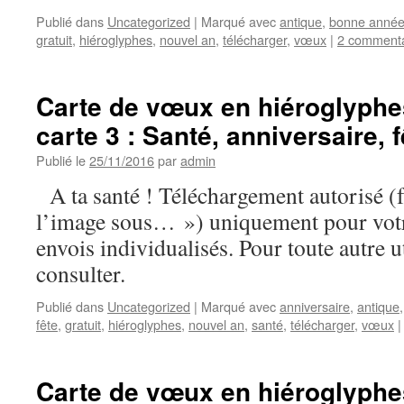
Publié dans
Uncategorized
|
Marqué avec
antique
,
bonne anné
gratuit
,
hiéroglyphes
,
nouvel an
,
télécharger
,
vœux
|
2 commenta
Carte de vœux en hiéroglyphe
carte 3 : Santé, anniversaire, f
Publié le
25/11/2016
par
admin
A ta santé ! Téléchargement autorisé (f
l’image sous… ») uniquement pour votr
envois individualisés. Pour toute autre u
consulter.
Publié dans
Uncategorized
|
Marqué avec
anniversaire
,
antique
fête
,
gratuit
,
hiéroglyphes
,
nouvel an
,
santé
,
télécharger
,
vœux
|
Carte de vœux en hiéroglyphe