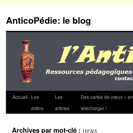
Aller
au
AnticoPédie: le blog
contenu
Accueil
Les
Les
Des cartes de vœux « an
éditos
articles
télécharger !
vœux
Archives par mot-clé :