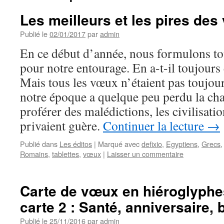
Les meilleurs et les pires de
Publié le
02/01/2017
par
admin
En ce début d’année, nous formulons t
pour notre entourage. En a-t-il toujours 
Mais tous les vœux n’étaient pas toujours
notre époque a quelque peu perdu la ch
proférer des malédictions, les civilisati
privaient guère.
Continuer la lecture
→
Publié dans
Les éditos
|
Marqué avec
defixio
,
Egyptiens
,
Grecs
Romains
,
tablettes
,
vœux
|
Laisser un commentaire
Carte de vœux en hiéroglyphe
carte 2 : Santé, anniversaire,
Publié le
25/11/2016
par
admin