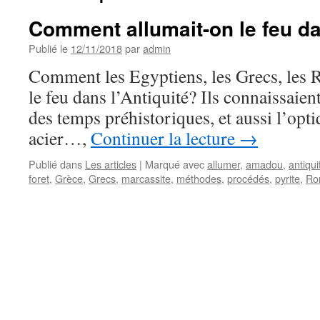
Comment allumait-on le feu dan
Publié le
12/11/2018
par
admin
Comment les Egyptiens, les Grecs, les 
le feu dans l’Antiquité? Ils connaissaien
des temps préhistoriques, et aussi l’opti
acier…,
Continuer la lecture
→
Publié dans
Les articles
|
Marqué avec
allumer
,
amadou
,
antiqui
foret
,
Grèce
,
Grecs
,
marcassite
,
méthodes
,
procédés
,
pyrite
,
Ro