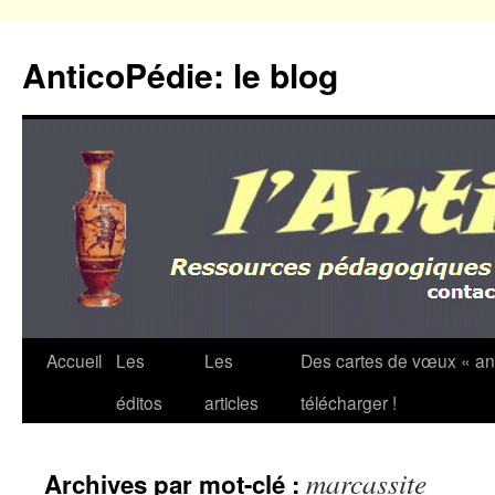
Aller
au
AnticoPédie: le blog
contenu
Accueil
Les
Les
Des cartes de vœux « an
éditos
articles
télécharger !
marcassite
Archives par mot-clé :