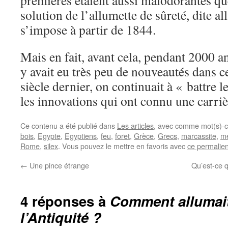
premières étaient aussi malodorantes qu
solution de l’allumette de sûreté, dite a
s’impose à partir de 1844.
Mais en fait, avant cela, pendant 2000 ans
y avait eu très peu de nouveautés dans 
siècle dernier, on continuait à « battre l
les innovations qui ont connu une carriè
Ce contenu a été publié dans
Les articles
, avec comme mot(s)-c
bois
,
Egypte
,
Egyptiens
,
feu
,
foret
,
Grèce
,
Grecs
,
marcassite
,
m
Rome
,
silex
. Vous pouvez le mettre en favoris avec
ce permalie
←
Une pince étrange
Qu’est-ce q
4 réponses à
Comment allumait
l’Antiquité ?