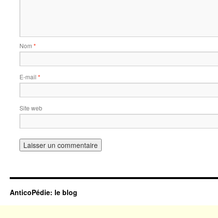
Nom
*
E-mail
*
Site web
AnticoPédie: le blog