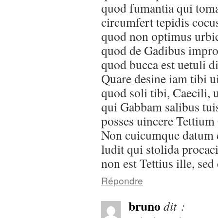
quod fumantia qui toma
circumfert tepidis cocu
quod non optimus urbic
quod de Gadibus impro
quod bucca est uetuli d
Quare desine iam tibi ui
quod soli tibi, Caecili, 
qui Gabbam salibus tui
posses uincere Tettium
Non cuicumque datum e
ludit qui stolida procaci
non est Tettius ille, sed
Répondre
bruno
dit :