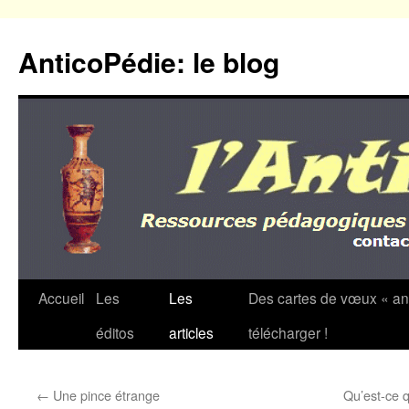
Aller
au
AnticoPédie: le blog
contenu
Accueil
Les
Les
Des cartes de vœux « an
éditos
articles
télécharger !
←
Une pince étrange
Qu’est-ce q