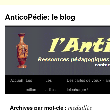
Aller
au
AnticoPédie: le blog
contenu
Accueil
Les
Les
Des cartes de vœux « an
éditos
articles
télécharger !
médaillée
Archives par mot-clé :