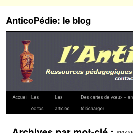
Aller
au
AnticoPédie: le blog
contenu
Accueil
Les
Les
Des cartes de vœux « an
éditos
articles
télécharger !
mo
Archives par mot-clé :