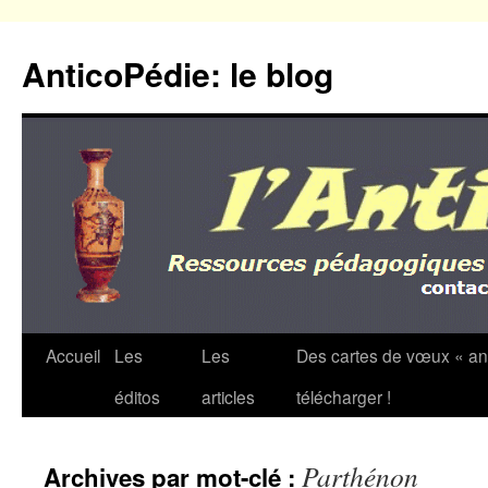
Aller
au
AnticoPédie: le blog
contenu
Accueil
Les
Les
Des cartes de vœux « an
éditos
articles
télécharger !
Parthénon
Archives par mot-clé :