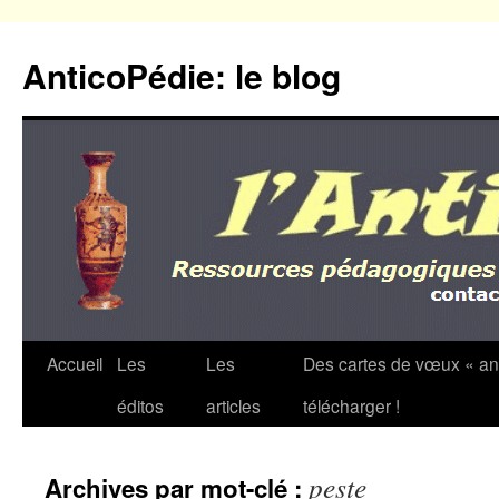
Aller
au
AnticoPédie: le blog
contenu
Accueil
Les
Les
Des cartes de vœux « an
éditos
articles
télécharger !
peste
Archives par mot-clé :