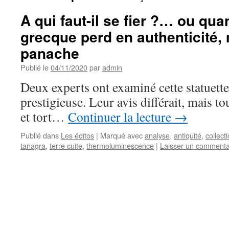
A qui faut-il se fier ?… ou qua
grecque perd en authenticité,
panache
Publié le
04/11/2020
par
admin
Deux experts ont examiné cette statuett
prestigieuse. Leur avis différait, mais t
et tort…
Continuer la lecture
→
Publié dans
Les éditos
|
Marqué avec
analyse
,
antiquité
,
collect
tanagra
,
terre cuite
,
thermoluminescence
|
Laisser un commenta