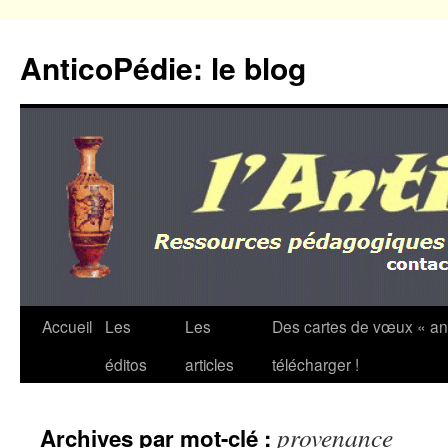
Aller
au
AnticoPédie: le blog
contenu
Accueil
Les
Les
Des cartes de vœux « an
éditos
articles
télécharger !
provenance
Archives par mot-clé :