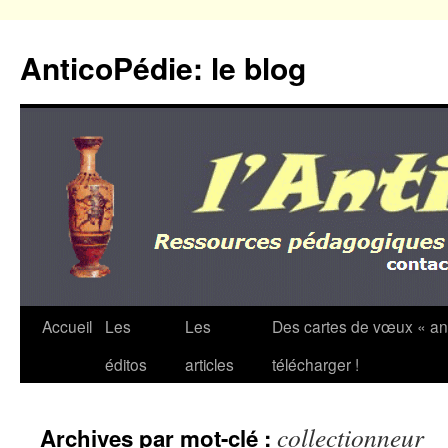
Aller
au
AnticoPédie: le blog
contenu
Accueil
Les
Les
Des cartes de vœux « an
éditos
articles
télécharger !
collectionneur
Archives par mot-clé :