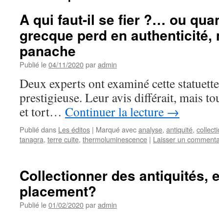
A qui faut-il se fier ?… ou qua
grecque perd en authenticité,
panache
Publié le
04/11/2020
par
admin
Deux experts ont examiné cette statuett
prestigieuse. Leur avis différait, mais t
et tort…
Continuer la lecture
→
Publié dans
Les éditos
|
Marqué avec
analyse
,
antiquité
,
collect
tanagra
,
terre cuite
,
thermoluminescence
|
Laisser un commenta
Collectionner des antiquités, 
placement?
Publié le
01/02/2020
par
admin