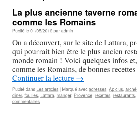
La plus ancienne taverne ro
comme les Romains
Publié le
01/05/2016
par
admin
On a découvert, sur le site de Lattara, p
qui pourrait bien être le plus ancien re
monde romain ! Voici quelques infos et
comme les Romains, de bonnes recettes e
Continuer la lecture
→
Publié dans
Les articles
|
Marqué avec
adresses
,
Apicius
,
arché
dîner
,
fouilles
,
Lattara
,
manger
,
Provence
,
recettes
,
restaurants
commentaires