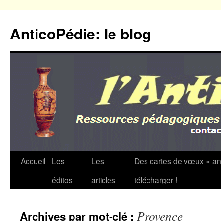
Aller
au
AnticoPédie: le blog
contenu
Accueil
Les
Les
Des cartes de vœux « an
éditos
articles
télécharger !
Provence
Archives par mot-clé :