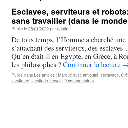
Esclaves, serviteurs et robot
sans travailler (dans le monde
Publié le
05/01/2022
par
admin
De tous temps, l’Homme a cherché une vi
s’attachant des serviteurs, des esclaves
Qu’en était-il en Egypte, en Grèce, à R
les philosophes ?
Continuer la lecture
Publié dans
Les articles
|
Marqué avec
antiquité
,
esclavage
,
Grè
serviteurs
,
servitude
,
travail
|
2 commentaires