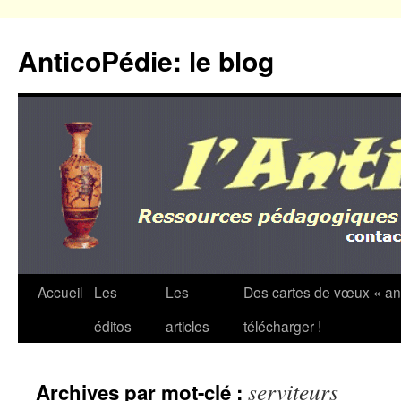
Aller
au
AnticoPédie: le blog
contenu
Accueil
Les
Les
Des cartes de vœux « an
éditos
articles
télécharger !
serviteurs
Archives par mot-clé :