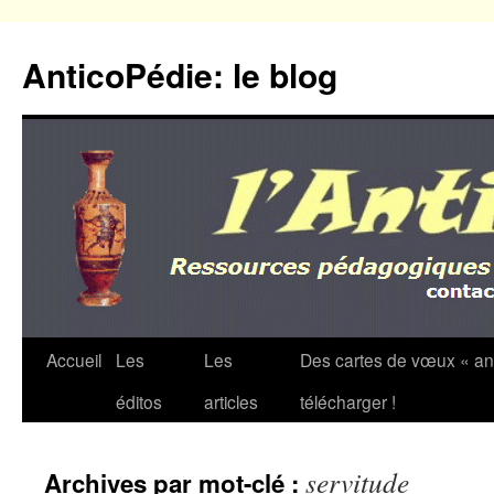
Aller
au
AnticoPédie: le blog
contenu
Accueil
Les
Les
Des cartes de vœux « an
éditos
articles
télécharger !
servitude
Archives par mot-clé :