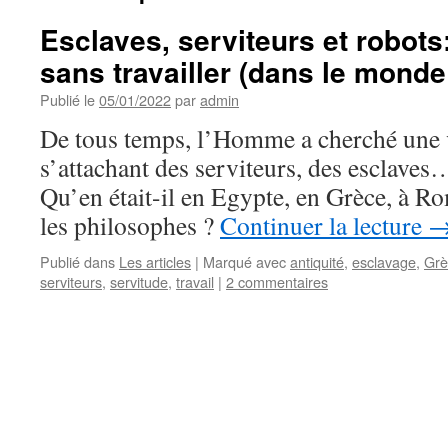
Esclaves, serviteurs et robot
sans travailler (dans le monde
Publié le
05/01/2022
par
admin
De tous temps, l’Homme a cherché une vi
s’attachant des serviteurs, des esclaves
Qu’en était-il en Egypte, en Grèce, à R
les philosophes ?
Continuer la lecture
Publié dans
Les articles
|
Marqué avec
antiquité
,
esclavage
,
Grè
serviteurs
,
servitude
,
travail
|
2 commentaires