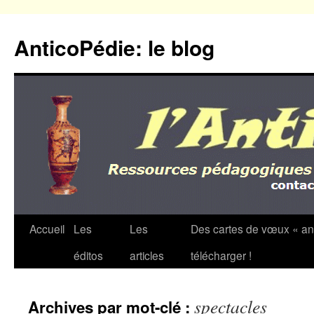
Aller
au
AnticoPédie: le blog
contenu
Accueil
Les
Les
Des cartes de vœux « an
éditos
articles
télécharger !
spectacles
Archives par mot-clé :