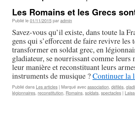
Les Romains et les Grecs sont
Publié le
01/11/2015
par
admin
Savez-vous qu’il existe, dans toute la Fr
gens qui s’efforcent de faire revivre les
transformer en soldat grec, en légionnai
gladiateur, se nourrissant comme leurs m
leur manière et reconstituant leurs arme
instruments de musique ?
Continuer la 
Publié dans
Les articles
|
Marqué avec
association
,
défilés
,
glad
légionnaires
,
reconstitution
,
Romains
,
soldats
,
spectacles
|
Lais