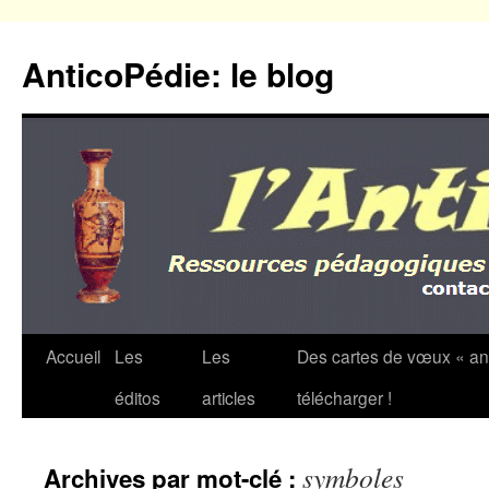
Aller
au
AnticoPédie: le blog
contenu
Accueil
Les
Les
Des cartes de vœux « an
éditos
articles
télécharger !
symboles
Archives par mot-clé :