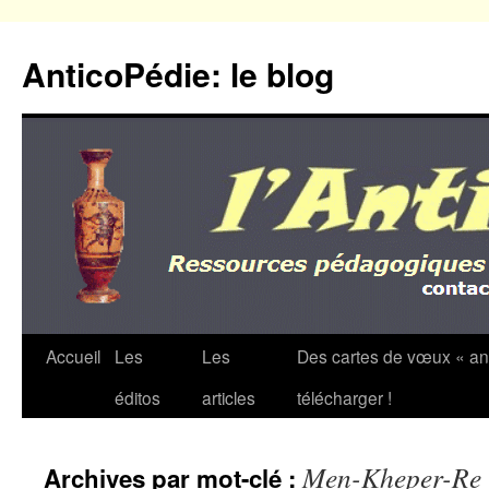
Aller
au
AnticoPédie: le blog
contenu
Accueil
Les
Les
Des cartes de vœux « an
éditos
articles
télécharger !
Men-Kheper-Re
Archives par mot-clé :