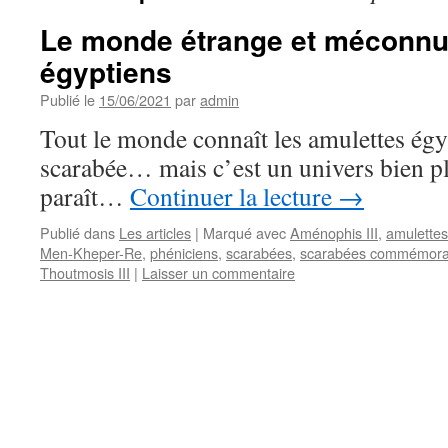
Le monde étrange et méconnu
égyptiens
Publié le
15/06/2021
par
admin
Tout le monde connaît les amulettes ég
scarabée… mais c’est un univers bien p
paraît…
Continuer la lecture
→
Publié dans
Les articles
|
Marqué avec
Aménophis III
,
amulettes
Men-Kheper-Re
,
phéniciens
,
scarabées
,
scarabées commémorat
Thoutmosis III
|
Laisser un commentaire