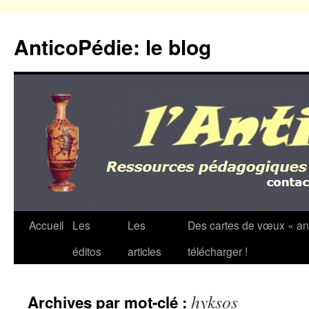
Aller
au
AnticoPédie: le blog
contenu
Accueil
Les
Les
Des cartes de vœux « an
éditos
articles
télécharger !
hyksos
Archives par mot-clé :