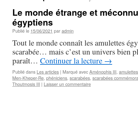
Le monde étrange et méconnu
égyptiens
Publié le
15/06/2021
par
admin
Tout le monde connaît les amulettes ég
scarabée… mais c’est un univers bien p
paraît…
Continuer la lecture
→
Publié dans
Les articles
|
Marqué avec
Aménophis III
,
amulettes
Men-Kheper-Re
,
phéniciens
,
scarabées
,
scarabées commémorat
Thoutmosis III
|
Laisser un commentaire