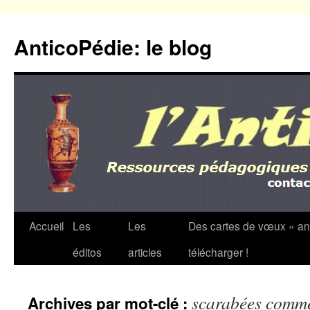
Aller
au
AnticoPédie: le blog
contenu
Accueil
Les
Les
Des cartes de vœux « an
éditos
articles
télécharger !
scarabées commé
Archives par mot-clé :