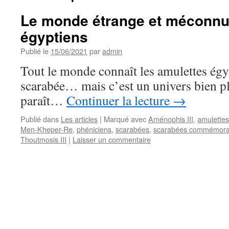
Le monde étrange et méconnu
égyptiens
Publié le
15/06/2021
par
admin
Tout le monde connaît les amulettes ég
scarabée… mais c’est un univers bien p
paraît…
Continuer la lecture
→
Publié dans
Les articles
|
Marqué avec
Aménophis III
,
amulettes
Men-Kheper-Re
,
phéniciens
,
scarabées
,
scarabées commémorat
Thoutmosis III
|
Laisser un commentaire