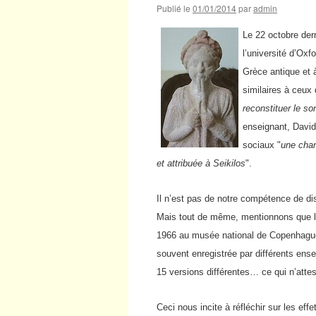
Publié le
01/01/2014
par
admin
Le 22 octobre der
l’université d’Ox
Grèce antique et 
similaires à ceux 
reconstituer le so
enseignant, David
sociaux "
une chan
et attribuée à Seikilos
".
Il n’est pas de notre compétence de dis
Mais tout de même, mentionnons que la
1966 au musée national de Copenhague. 
souvent enregistrée par différents en
15 versions différentes… ce qui n’atte
Ceci nous incite à réfléchir sur les ef