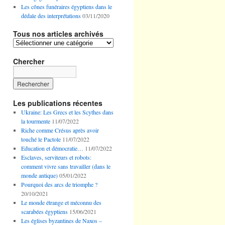
Les cônes funéraires égyptiens dans le
dédale des interprétations
03/11/2020
Tous nos articles archivés
Tous
nos
articles
Chercher
archivés
Les publications récentes
Ukraine: Les Grecs et les Scythes dans
la tourmente
11/07/2022
Riche comme Crésus après avoir
touché le Pactole
11/07/2022
Education et démocratie…
11/07/2022
Esclaves, serviteurs et robots:
comment vivre sans travailler (dans le
monde antique)
05/01/2022
Pourquoi des arcs de triomphe ?
20/10/2021
Le monde étrange et méconnu des
scarabées égyptiens
15/06/2021
Les églises byzantines de Naxos –