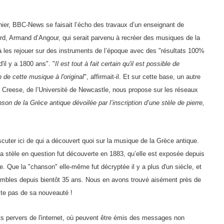
nier, BBC-News se faisait l’écho des travaux d’un enseignant de
ford, Armand d’Angour, qui serait parvenu à recréer des musiques de la
à les rejouer sur des instruments de l’époque avec des "résultats 100%
d'il y a 1800 ans". "
Il est tout à fait certain qu'il est possible de
n de cette musique à l'original
", affirmait-il. Et sur cette base, un autre
 Creese, de l’Université de Newcastle, nous propose sur les réseaux
son de la Grèce antique dévoilée par l’inscription d’une stèle de pierre,
cuter ici de qui a découvert quoi sur la musique de la Grèce antique.
 stèle en question fut découverte en 1883, qu’elle est exposée depuis
Que la "chanson" elle-même fut décryptée il y a plus d'un siècle, et
sembles depuis bientôt 35 ans. Nous en avons trouvé aisément près de
ste pas de sa nouveauté !
fets pervers de l'internet, où peuvent être émis des messages non