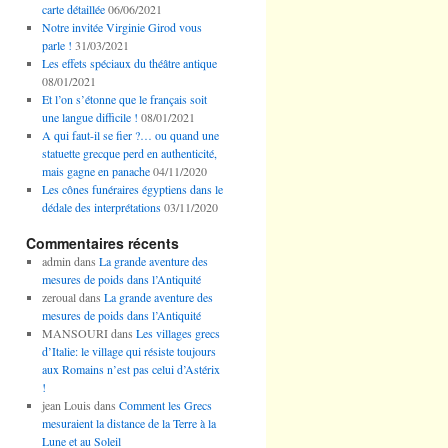
carte détaillée
06/06/2021
Notre invitée Virginie Girod vous
parle !
31/03/2021
Les effets spéciaux du théâtre antique
08/01/2021
Et l’on s’étonne que le français soit
une langue difficile !
08/01/2021
A qui faut-il se fier ?… ou quand une
statuette grecque perd en authenticité,
mais gagne en panache
04/11/2020
Les cônes funéraires égyptiens dans le
dédale des interprétations
03/11/2020
Commentaires récents
admin
dans
La grande aventure des
mesures de poids dans l’Antiquité
zeroual
dans
La grande aventure des
mesures de poids dans l’Antiquité
MANSOURI
dans
Les villages grecs
d’Italie: le village qui résiste toujours
aux Romains n’est pas celui d’Astérix
!
jean Louis
dans
Comment les Grecs
mesuraient la distance de la Terre à la
Lune et au Soleil