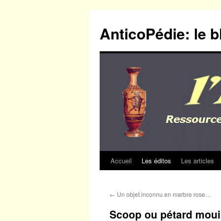
Aller
au
AnticoPédie: le b
contenu
Accueil
Les éditos
Les articles
←
Un objet inconnu en marbre rose…
Scoop ou pétard mouil