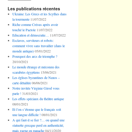
Les publications récentes
Ukraine: Les Grecs et les Scythes dans
la tourmente
11/07/2022
Riche comme Crésus après avoir
touché le Pactole
11/07/2022
Education et démocratie…
11/07/2022
Esclaves, serviteurs et robots:
comment vivre sans travailler (dans le
monde antique)
05/01/2022
Pourquoi des arcs de triomphe ?
20/10/2021
Le monde étrange et méconnu des
scarabées égyptiens
15/06/2021
Les églises byzantines de Naxos –
carte détaillée
06/06/2021
Notre invitée Virginie Girod vous
parle !
31/03/2021
Les effets spéciaux du théâtre antique
08/01/2021
Et l’on s’étonne que le français soit
une langue difficile !
08/01/2021
A qui faut-il se fier ?… ou quand une
statuette grecque perd en authenticité,
mais gagne en panache
04/11/2020