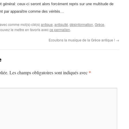
êt général: ceux-ci seront alors forcément repris sur une multitude de
niront par apparaître comme des vérités…
 avec comme mot(s)-clé(s)
antique
,
antiquité
,
désinformation
,
Grèce
,
pouvez le mettre en favoris avec
ce permalien
.
Ecoutons la musique de la Grèce antique !
→
e
*
liée.
Les champs obligatoires sont indiqués avec