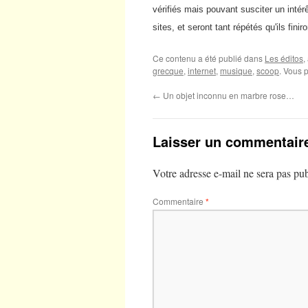
vérifiés mais pouvant susciter un intér
sites, et seront tant répétés qu'ils fi
Ce contenu a été publié dans
Les éditos
,
grecque
,
internet
,
musique
,
scoop
. Vous 
←
Un objet inconnu en marbre rose…
Laisser un commentair
Votre adresse e-mail ne sera pas pub
Commentaire
*