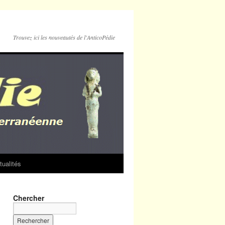
Trouvez ici les nouveautés de l'AnticoPédie
tualités
Chercher