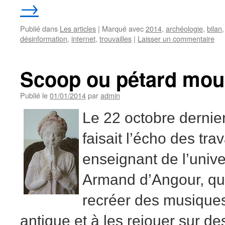
→
Publié dans
Les articles
|
Marqué avec
2014
,
archéologie
,
bilan
désinformation
,
internet
,
trouvailles
|
Laisser un commentaire
Scoop ou pétard moui
Publié le
01/01/2014
par
admin
Le 22 octobre derni
faisait l’écho des tra
enseignant de l’unive
Armand d’Angour, qui
recréer des musique
antique et à les rejouer sur d