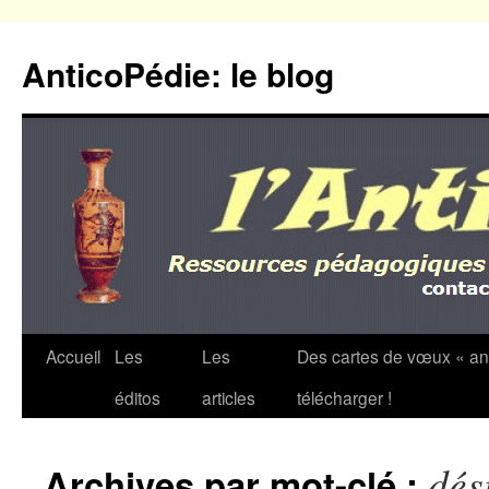
Aller
au
AnticoPédie: le blog
contenu
Accueil
Les
Les
Des cartes de vœux « an
éditos
articles
télécharger !
dés
Archives par mot-clé :