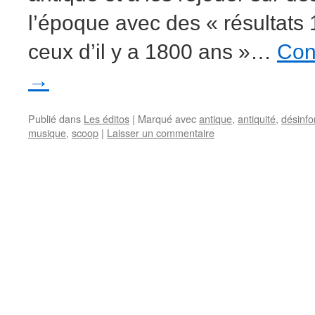
l’époque avec des « résultats 
ceux d’il y a 1800 ans »…
Cont
→
Publié dans
Les éditos
|
Marqué avec
antique
,
antiquité
,
désinfo
musique
,
scoop
|
Laisser un commentaire