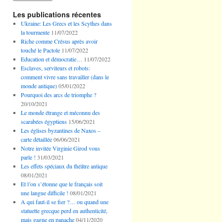
Les publications récentes
Ukraine: Les Grecs et les Scythes dans
la tourmente
11/07/2022
Riche comme Crésus après avoir
touché le Pactole
11/07/2022
Education et démocratie…
11/07/2022
Esclaves, serviteurs et robots:
comment vivre sans travailler (dans le
monde antique)
05/01/2022
Pourquoi des arcs de triomphe ?
20/10/2021
Le monde étrange et méconnu des
scarabées égyptiens
15/06/2021
Les églises byzantines de Naxos –
carte détaillée
06/06/2021
Notre invitée Virginie Girod vous
parle !
31/03/2021
Les effets spéciaux du théâtre antique
08/01/2021
Et l’on s’étonne que le français soit
une langue difficile !
08/01/2021
A qui faut-il se fier ?… ou quand une
statuette grecque perd en authenticité,
mais gagne en panache
04/11/2020