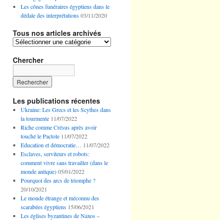
Les cônes funéraires égyptiens dans le
dédale des interprétations
03/11/2020
Tous nos articles archivés
Tous
nos
articles
Chercher
archivés
Les publications récentes
Ukraine: Les Grecs et les Scythes dans
la tourmente
11/07/2022
Riche comme Crésus après avoir
touché le Pactole
11/07/2022
Education et démocratie…
11/07/2022
Esclaves, serviteurs et robots:
comment vivre sans travailler (dans le
monde antique)
05/01/2022
Pourquoi des arcs de triomphe ?
20/10/2021
Le monde étrange et méconnu des
scarabées égyptiens
15/06/2021
Les églises byzantines de Naxos –