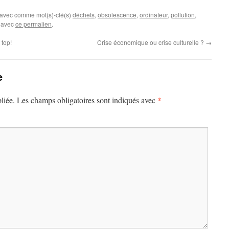
 avec comme mot(s)-clé(s)
déchets
,
obsolescence
,
ordinateur
,
pollution
,
s avec
ce permalien
.
 top!
Crise économique ou crise culturelle ?
→
e
*
liée.
Les champs obligatoires sont indiqués avec