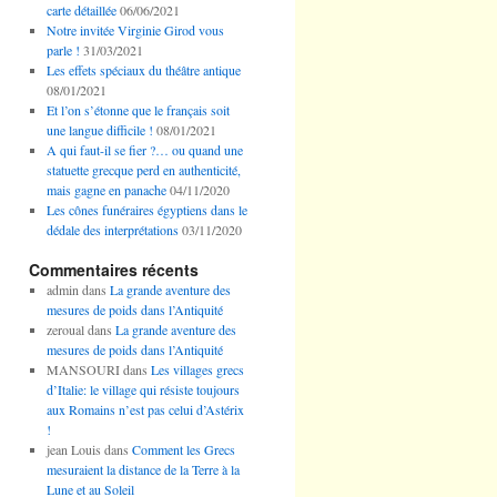
carte détaillée
06/06/2021
Notre invitée Virginie Girod vous
parle !
31/03/2021
Les effets spéciaux du théâtre antique
08/01/2021
Et l’on s’étonne que le français soit
une langue difficile !
08/01/2021
A qui faut-il se fier ?… ou quand une
statuette grecque perd en authenticité,
mais gagne en panache
04/11/2020
Les cônes funéraires égyptiens dans le
dédale des interprétations
03/11/2020
Commentaires récents
admin
dans
La grande aventure des
mesures de poids dans l’Antiquité
zeroual
dans
La grande aventure des
mesures de poids dans l’Antiquité
MANSOURI
dans
Les villages grecs
d’Italie: le village qui résiste toujours
aux Romains n’est pas celui d’Astérix
!
jean Louis
dans
Comment les Grecs
mesuraient la distance de la Terre à la
Lune et au Soleil