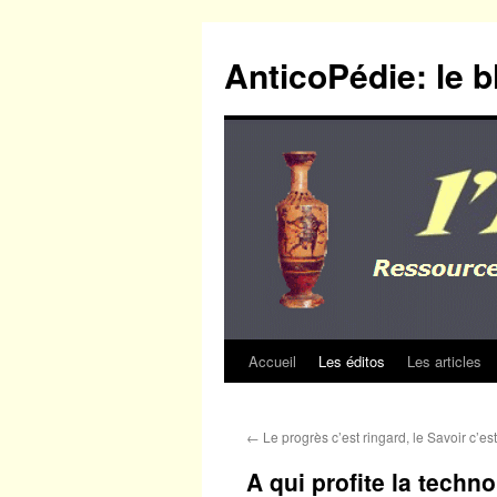
Aller
au
AnticoPédie: le b
contenu
Accueil
Les éditos
Les articles
←
Le progrès c’est ringard, le Savoir c’est
A qui profite la techno