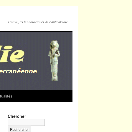
Trouvez ici les nouveautés de l'AnticoPédie
tualités
Chercher