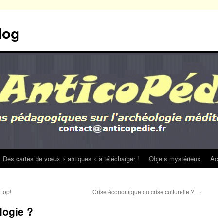
log
Des cartes de vœux « antiques » à télécharger !
Objets mystérieux
Ac
 top!
Crise économique ou crise culturelle ?
→
logie ?