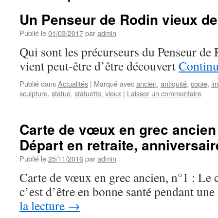
Un Penseur de Rodin vieux de
Publié le
01/03/2017
par
admin
Qui sont les précurseurs du Penseur de 
vient peut-être d’être découvert
Continu
Publié dans
Actualités
|
Marqué avec
ancien
,
antiquité
,
copie
,
im
sculpture
,
statue
,
statuette
,
vieux
|
Laisser un commentaire
Carte de vœux en grec ancien 
Départ en retraite, anniversair
Publié le
25/11/2016
par
admin
Carte de vœux en grec ancien, n°1 : Le
c’est d’être en bonne santé pendant une
la lecture
→