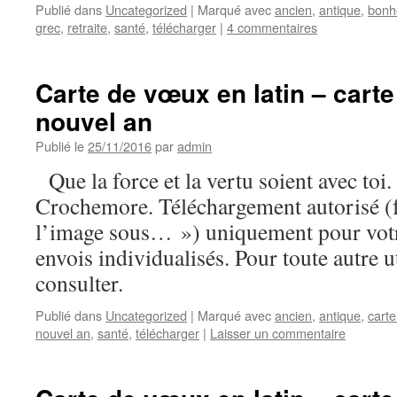
Publié dans
Uncategorized
|
Marqué avec
ancien
,
antique
,
bonh
grec
,
retraite
,
santé
,
télécharger
|
4 commentaires
Carte de vœux en latin – carte
nouvel an
Publié le
25/11/2016
par
admin
Que la force et la vertu soient avec toi
Crochemore. Téléchargement autorisé (f
l’image sous… ») uniquement pour votr
envois individualisés. Pour toute autre u
consulter.
Publié dans
Uncategorized
|
Marqué avec
ancien
,
antique
,
cart
nouvel an
,
santé
,
télécharger
|
Laisser un commentaire