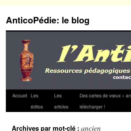
Aller
au
AnticoPédie: le blog
contenu
Accueil
Les
Les
Des cartes de vœux « an
éditos
articles
télécharger !
ancien
Archives par mot-clé :