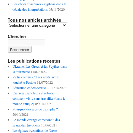
Les cônes funéraires égyptiens dans le
dédale des interprétations
03/11/2020
Tous nos articles archivés
Tous
nos
articles
Chercher
archivés
Les publications récentes
Ukraine: Les Grecs et les Scythes dans
la tourmente
11/07/2022
Riche comme Crésus après avoir
touché le Pactole
11/07/2022
Education et démocratie…
11/07/2022
Esclaves, serviteurs et robots:
comment vivre sans travailler (dans le
monde antique)
05/01/2022
Pourquoi des arcs de triomphe ?
20/10/2021
Le monde étrange et méconnu des
scarabées égyptiens
15/06/2021
Les églises byzantines de Naxos –