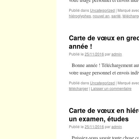
Publié dans
Uncategorized
|
Marqué ave
hiéroglyphes
,
nouvel an
,
santé
,
télécharg
Carte de vœux en grec
année !
Publié le
25/11/2016
par
admin
Bonne année ! Téléchargement auto
votre usage personnel et envois indiv
Publié dans
Uncategorized
|
Marqué ave
télécharger
|
Laisser un commentaire
Carte de vœux en hiér
un examen, études
Publié le
25/11/2016
par
admin
Puissiez-vous savoir toute chose co