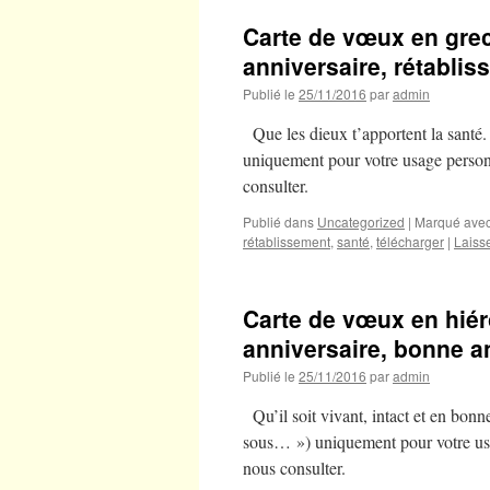
Carte de vœux en grec 
anniversaire, rétabli
Publié le
25/11/2016
par
admin
Que les dieux t’apportent la santé.
uniquement pour votre usage personne
consulter.
Publié dans
Uncategorized
|
Marqué ave
rétablissement
,
santé
,
télécharger
|
Laiss
Carte de vœux en hiér
anniversaire, bonne 
Publié le
25/11/2016
par
admin
Qu’il soit vivant, intact et en bonn
sous… ») uniquement pour votre usage
nous consulter.