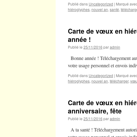
Publié dans
Uncategorized
|
Marqué ave
hiéroglyphes
,
nouvel an
,
santé
,
télécharg
Carte de vœux en hiér
année !
Publié le
25/11/2016
par
admin
Bonne année ! Téléchargement auto
votre usage personnel et envois indiv
Publié dans
Uncategorized
|
Marqué ave
hiéroglyphes
,
nouvel an
,
télécharger
,
vœ
Carte de vœux en hiér
anniversaire, fête
Publié le
25/11/2016
par
admin
A ta santé ! Téléchargement autori
votre usage personnel et envois indiv