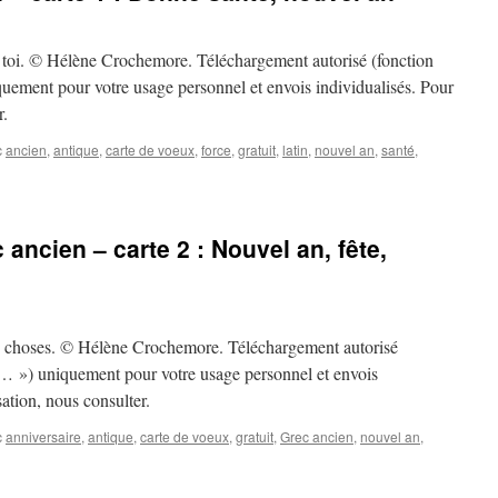
c toi. © Hélène Crochemore. Téléchargement autorisé (fonction
uement pour votre usage personnel et envois individualisés. Pour
r.
c
ancien
,
antique
,
carte de voeux
,
force
,
gratuit
,
latin
,
nouvel an
,
santé
,
ancien – carte 2 : Nouvel an, fête,
 choses. © Hélène Crochemore. Téléchargement autorisé
s… ») uniquement pour votre usage personnel et envois
sation, nous consulter.
c
anniversaire
,
antique
,
carte de voeux
,
gratuit
,
Grec ancien
,
nouvel an
,