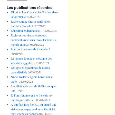
Les publications récentes
Ukraine: Les Grecs et les Scythes dans
la tourmente
11/07/2022
Riche comme Crésus après avoir
touché le Pactole
11/07/2022
Education et démocratie…
11/07/2022
Esclaves, serviteurs et robots:
comment vivre sans travailler (dans le
monde antique)
05/01/2022
Pourquoi des arcs de triomphe ?
20/10/2021
Le monde étrange et méconnu des
scarabées égyptiens
15/06/2021
Les églises byzantines de Naxos –
carte détaillée
06/06/2021
Notre invitée Virginie Girod vous
parle !
31/03/2021
Les effets spéciaux du théâtre antique
08/01/2021
Et l’on s’étonne que le français soit
une langue difficile !
08/01/2021
A qui faut-il se fier ?… ou quand une
statuette grecque perd en authenticité,
mais gagne en panache
04/11/2020