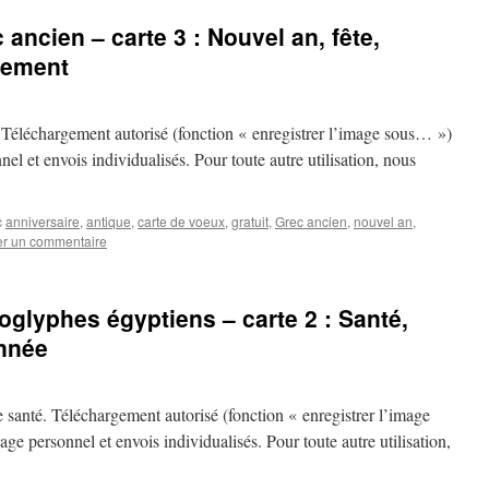
ancien – carte 3 : Nouvel an, fête,
ssement
 Téléchargement autorisé (fonction « enregistrer l’image sous… »)
l et envois individualisés. Pour toute autre utilisation, nous
c
anniversaire
,
antique
,
carte de voeux
,
gratuit
,
Grec ancien
,
nouvel an
,
er un commentaire
oglyphes égyptiens – carte 2 : Santé,
année
e santé. Téléchargement autorisé (fonction « enregistrer l’image
 personnel et envois individualisés. Pour toute autre utilisation,