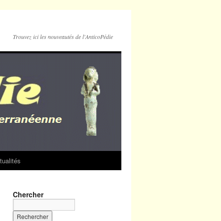
Trouvez ici les nouveautés de l'AnticoPédie
tualités
Chercher