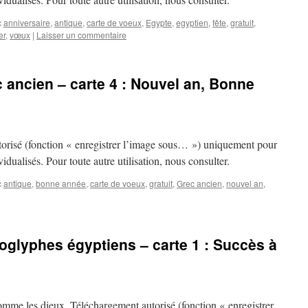
c
anniversaire
,
antique
,
carte de voeux
,
Egypte
,
egyptien
,
fête
,
gratuit
,
er
,
vœux
|
Laisser un commentaire
 ancien – carte 4 : Nouvel an, Bonne
risé (fonction « enregistrer l’image sous… ») uniquement pour
idualisés. Pour toute autre utilisation, nous consulter.
c
antique
,
bonne année
,
carte de voeux
,
gratuit
,
Grec ancien
,
nouvel an
,
oglyphes égyptiens – carte 1 : Succès à
mme les dieux. Téléchargement autorisé (fonction « enregistrer