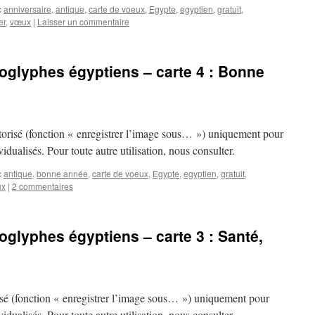
c
anniversaire
,
antique
,
carte de voeux
,
Egypte
,
egyptien
,
gratuit
,
er
,
vœux
|
Laisser un commentaire
oglyphes égyptiens – carte 4 : Bonne
risé (fonction « enregistrer l’image sous… ») uniquement pour
idualisés. Pour toute autre utilisation, nous consulter.
c
antique
,
bonne année
,
carte de voeux
,
Egypte
,
egyptien
,
gratuit
,
ux
|
2 commentaires
oglyphes égyptiens – carte 3 : Santé,
sé (fonction « enregistrer l’image sous… ») uniquement pour
idualisés. Pour toute autre utilisation, nous consulter.