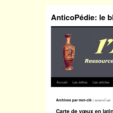
Aller
au
AnticoPédie: le b
contenu
Accueil
Les éditos
Les articles
nouvel an
Archives par mot-clé :
Carte de vœux en latin