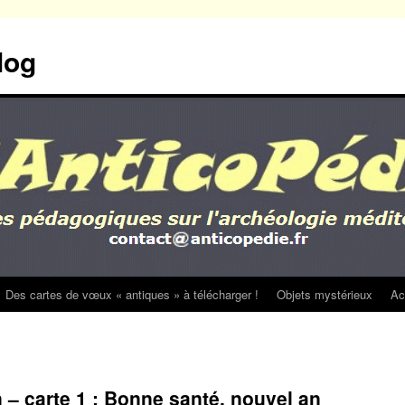
log
Des cartes de vœux « antiques » à télécharger !
Objets mystérieux
Ac
 – carte 1 : Bonne santé, nouvel an