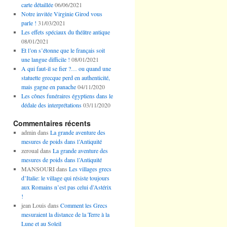
carte détaillée
06/06/2021
Notre invitée Virginie Girod vous
parle !
31/03/2021
Les effets spéciaux du théâtre antique
08/01/2021
Et l’on s’étonne que le français soit
une langue difficile !
08/01/2021
A qui faut-il se fier ?… ou quand une
statuette grecque perd en authenticité,
mais gagne en panache
04/11/2020
Les cônes funéraires égyptiens dans le
dédale des interprétations
03/11/2020
Commentaires récents
admin
dans
La grande aventure des
mesures de poids dans l’Antiquité
zeroual
dans
La grande aventure des
mesures de poids dans l’Antiquité
MANSOURI
dans
Les villages grecs
d’Italie: le village qui résiste toujours
aux Romains n’est pas celui d’Astérix
!
jean Louis
dans
Comment les Grecs
mesuraient la distance de la Terre à la
Lune et au Soleil