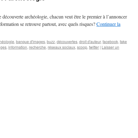
e découverte archéologie, chacun veut être le premier à l’annoncer
formation se retrouve partout, avec quels risques?
Continuer la
héologie
,
banque d'images
,
buzz
,
découvertes
,
droit d'auteur
,
facebook
,
fake
ages
,
information
,
recherche
,
réseaux sociaux
,
scoop
,
twitter
|
Laisser un