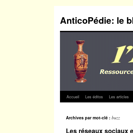
Aller
au
AnticoPédie: le b
contenu
Accueil
Les éditos
Les articles
buzz
Archives par mot-clé :
Les réseaux sociaux e