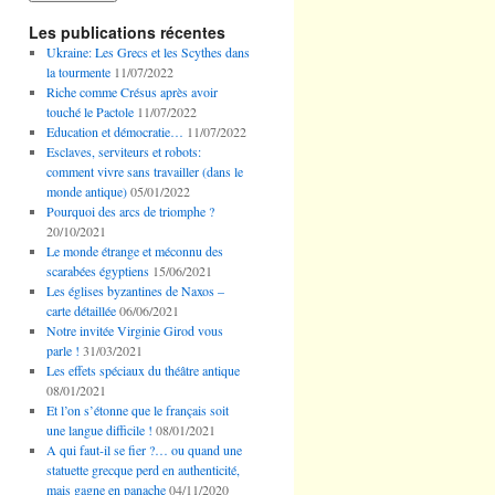
Les publications récentes
Ukraine: Les Grecs et les Scythes dans
la tourmente
11/07/2022
Riche comme Crésus après avoir
touché le Pactole
11/07/2022
Education et démocratie…
11/07/2022
Esclaves, serviteurs et robots:
comment vivre sans travailler (dans le
monde antique)
05/01/2022
Pourquoi des arcs de triomphe ?
20/10/2021
Le monde étrange et méconnu des
scarabées égyptiens
15/06/2021
Les églises byzantines de Naxos –
carte détaillée
06/06/2021
Notre invitée Virginie Girod vous
parle !
31/03/2021
Les effets spéciaux du théâtre antique
08/01/2021
Et l’on s’étonne que le français soit
une langue difficile !
08/01/2021
A qui faut-il se fier ?… ou quand une
statuette grecque perd en authenticité,
mais gagne en panache
04/11/2020