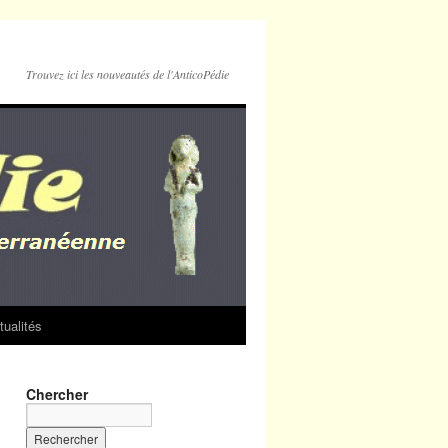
Trouvez ici les nouveautés de l'AnticoPédie
tualités
Chercher