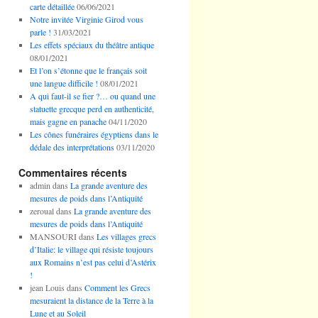
carte détaillée
06/06/2021
Notre invitée Virginie Girod vous
parle !
31/03/2021
Les effets spéciaux du théâtre antique
08/01/2021
Et l’on s’étonne que le français soit
une langue difficile !
08/01/2021
A qui faut-il se fier ?… ou quand une
statuette grecque perd en authenticité,
mais gagne en panache
04/11/2020
Les cônes funéraires égyptiens dans le
dédale des interprétations
03/11/2020
Commentaires récents
admin
dans
La grande aventure des
mesures de poids dans l’Antiquité
zeroual
dans
La grande aventure des
mesures de poids dans l’Antiquité
MANSOURI
dans
Les villages grecs
d’Italie: le village qui résiste toujours
aux Romains n’est pas celui d’Astérix
!
jean Louis
dans
Comment les Grecs
mesuraient la distance de la Terre à la
Lune et au Soleil