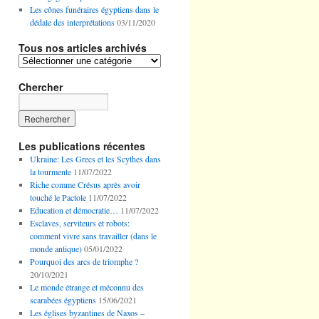
Les cônes funéraires égyptiens dans le
dédale des interprétations
03/11/2020
Tous nos articles archivés
Tous
nos
articles
Chercher
archivés
Les publications récentes
Ukraine: Les Grecs et les Scythes dans
la tourmente
11/07/2022
Riche comme Crésus après avoir
touché le Pactole
11/07/2022
Education et démocratie…
11/07/2022
Esclaves, serviteurs et robots:
comment vivre sans travailler (dans le
monde antique)
05/01/2022
Pourquoi des arcs de triomphe ?
20/10/2021
Le monde étrange et méconnu des
scarabées égyptiens
15/06/2021
Les églises byzantines de Naxos –