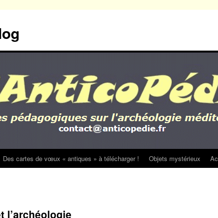
log
Des cartes de vœux « antiques » à télécharger !
Objets mystérieux
Ac
t l’archéologie